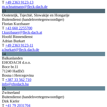
T
+49 2363 9123-13
m.schnatmann@fleck-dach.de
13
Oostenrijk, Tsjechië, Slowakije en Hongarije
Buitendienst (handelsvertegenwoordiger)
Florian Kurzbauer
T
+43 660 2255700
f.kurzbauer@fleck-dach.at
Hoofd Binnendienst
Adrian Burkart
T
+49 2363 9123-11
a.burkart@fleck-dach.de
14
Balkanlanden
EHODACH d.o.o.
Boce br.11
71240 Hadžići
Bosna i Hercegovina
T
+387 33 562 710
info@ehodach.ba
15
Zwitserland
Buitendienst (handelsvertegenwoordiger)
Dirk Kiefer
T
+41 79 2031704