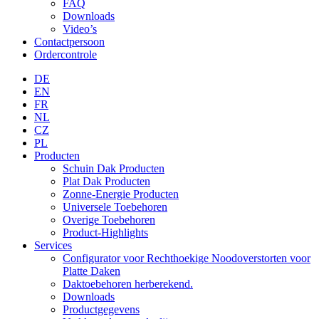
FAQ
Downloads
Video’s
Contactpersoon
Ordercontrole
DE
EN
FR
NL
CZ
PL
Producten
Schuin Dak Producten
Plat Dak Producten
Zonne-Energie Producten
Universele Toebehoren
Overige Toebehoren
Product-Highlights
Services
Configurator voor Rechthoekige Noodoverstorten voor
Platte Daken
Daktoebehoren herberekend.
Downloads
Productgegevens