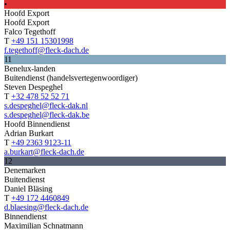
•
Hoofd Export
Hoofd Export
Falco Tegethoff
T
+49 151 15301998
f.tegethoff@fleck-dach.de
11
Benelux-landen
Buitendienst (handelsvertegenwoordiger)
Steven Despeghel
T
+32 478 52 52 71
s.despeghel@fleck-dak.nl
s.despeghel@fleck-dak.be
Hoofd Binnendienst
Adrian Burkart
T
+49 2363 9123-11
a.burkart@fleck-dach.de
12
Denemarken
Buitendienst
Daniel Bläsing
T
+49 172 4460849
d.blaesing@fleck-dach.de
Binnendienst
Maximilian Schnatmann