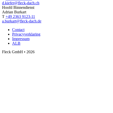
d.kiefer@fleck-dach.ch
Hoofd Binnendienst
Adrian Burkart
T
+49 2363 9123-11
a.burkart@fleck-dach.de
Contact
Privacyverklaring
Impressum
ALB
Fleck GmbH • 2026