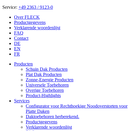
Service:
+49 2363 / 9123-0
Over FLECK
Productgegevens
Verklarende woordenlijst
FAQ
Contact
DE
EN
FR
Producten
Schuin Dak Producten
Plat Dak Producten
Zonne-Energie Producten
Universele Toebehoren
Overige Toebehoren
Product-Highlights
Services
Configurator voor Rechthoekige Noodoverstorten voor
Platte Daken
Daktoebehoren herberekend.
Productgegevens
Verklarende woordenlijst