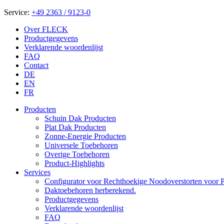
Service:
+49 2363 / 9123-0
Over FLECK
Productgegevens
Verklarende woordenlijst
FAQ
Contact
DE
EN
FR
Producten
Schuin Dak Producten
Plat Dak Producten
Zonne-Energie Producten
Universele Toebehoren
Overige Toebehoren
Product-Highlights
Services
Configurator voor Rechthoekige Noodoverstorten voor P
Daktoebehoren herberekend.
Productgegevens
Verklarende woordenlijst
FAQ