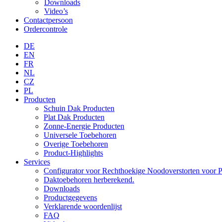
Downloads
Video’s
Contactpersoon
Ordercontrole
DE
EN
FR
NL
CZ
PL
Producten
Schuin Dak Producten
Plat Dak Producten
Zonne-Energie Producten
Universele Toebehoren
Overige Toebehoren
Product-Highlights
Services
Configurator voor Rechthoekige Noodoverstorten voor P
Daktoebehoren herberekend.
Downloads
Productgegevens
Verklarende woordenlijst
FAQ