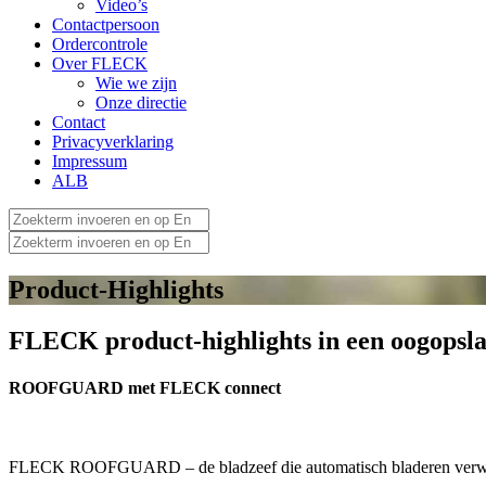
Video’s
Contactpersoon
Ordercontrole
Over FLECK
Wie we zijn
Onze directie
Contact
Privacyverklaring
Impressum
ALB
Product-Highlights
FLECK product-highlights in een oogopsl
ROOFGUARD met FLECK connect
FLECK ROOFGUARD – de bladzeef die automatisch bladeren verwijder