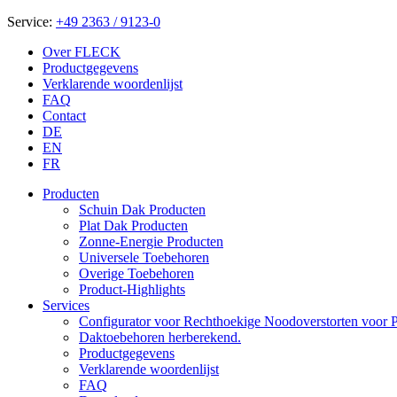
Service:
+49 2363 / 9123-0
Over FLECK
Productgegevens
Verklarende woordenlijst
FAQ
Contact
DE
EN
FR
Producten
Schuin Dak Producten
Plat Dak Producten
Zonne-Energie Producten
Universele Toebehoren
Overige Toebehoren
Product-Highlights
Services
Configurator voor Rechthoekige Noodoverstorten voor P
Daktoebehoren herberekend.
Productgegevens
Verklarende woordenlijst
FAQ