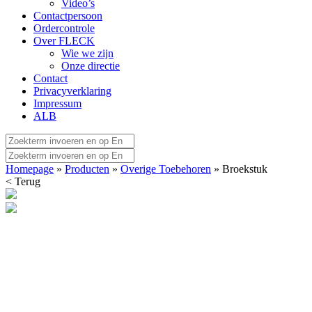
Video’s
Contactpersoon
Ordercontrole
Over FLECK
Wie we zijn
Onze directie
Contact
Privacyverklaring
Impressum
ALB
Homepage
»
Producten
»
Overige Toebehoren
» Broekstuk
< Terug