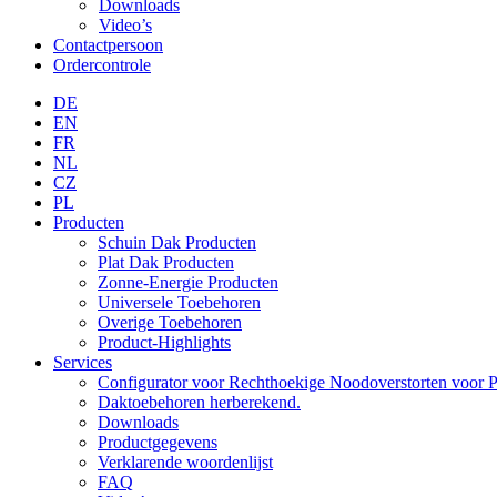
Downloads
Video’s
Contactpersoon
Ordercontrole
DE
EN
FR
NL
CZ
PL
Producten
Schuin Dak Producten
Plat Dak Producten
Zonne-Energie Producten
Universele Toebehoren
Overige Toebehoren
Product-Highlights
Services
Configurator voor Rechthoekige Noodoverstorten voor P
Daktoebehoren herberekend.
Downloads
Productgegevens
Verklarende woordenlijst
FAQ