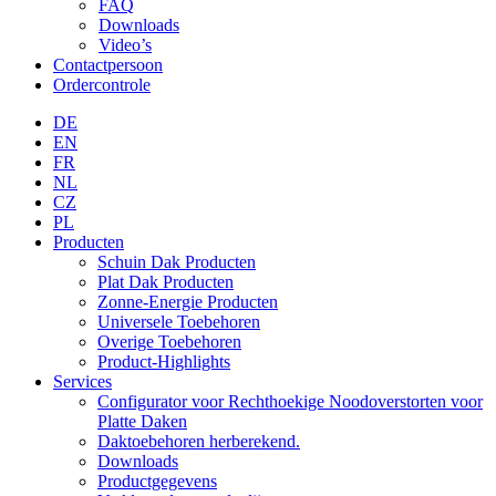
FAQ
Downloads
Video’s
Contactpersoon
Ordercontrole
DE
EN
FR
NL
CZ
PL
Producten
Schuin Dak Producten
Plat Dak Producten
Zonne-Energie Producten
Universele Toebehoren
Overige Toebehoren
Product-Highlights
Services
Configurator voor Rechthoekige Noodoverstorten voor
Platte Daken
Daktoebehoren herberekend.
Downloads
Productgegevens