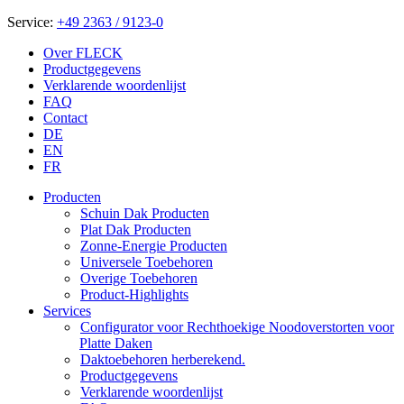
Service:
+49 2363 / 9123-0
Over FLECK
Productgegevens
Verklarende woordenlijst
FAQ
Contact
DE
EN
FR
Producten
Schuin Dak Producten
Plat Dak Producten
Zonne-Energie Producten
Universele Toebehoren
Overige Toebehoren
Product-Highlights
Services
Configurator voor Rechthoekige Noodoverstorten voor
Platte Daken
Daktoebehoren herberekend.
Productgegevens
Verklarende woordenlijst