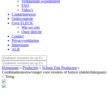
Verklarende woordenlijst
FAQ
Video’s
Contactpersoon
Ordercontrole
Over FLECK
Wie we zijn
Onze directie
Contact
Privacyverklaring
Impressum
ALB
Homepage
»
Producten
»
Schuin Dak Producten
»
Combinatiesneeuwvanger voor roosters of buizen (daklei/dakspaan)
< Terug