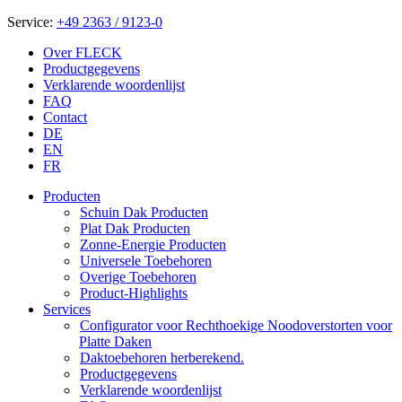
Service:
+49 2363 / 9123-0
Over FLECK
Productgegevens
Verklarende woordenlijst
FAQ
Contact
DE
EN
FR
Producten
Schuin Dak Producten
Plat Dak Producten
Zonne-Energie Producten
Universele Toebehoren
Overige Toebehoren
Product-Highlights
Services
Configurator voor Rechthoekige Noodoverstorten voor
Platte Daken
Daktoebehoren herberekend.
Productgegevens
Verklarende woordenlijst