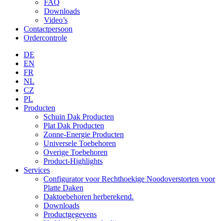
FAQ
Downloads
Video’s
Contactpersoon
Ordercontrole
DE
EN
FR
NL
CZ
PL
Producten
Schuin Dak Producten
Plat Dak Producten
Zonne-Energie Producten
Universele Toebehoren
Overige Toebehoren
Product-Highlights
Services
Configurator voor Rechthoekige Noodoverstorten voor
Platte Daken
Daktoebehoren herberekend.
Downloads
Productgegevens