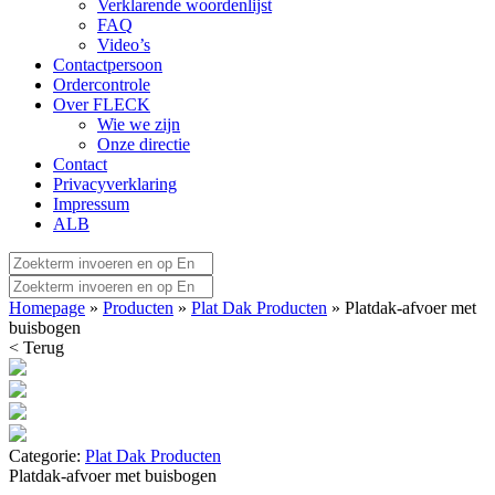
Verklarende woordenlijst
FAQ
Video’s
Contactpersoon
Ordercontrole
Over FLECK
Wie we zijn
Onze directie
Contact
Privacyverklaring
Impressum
ALB
Homepage
»
Producten
»
Plat Dak Producten
» Platdak-afvoer met
buisbogen
< Terug
Categorie:
Plat Dak Producten
Platdak-afvoer met buisbogen