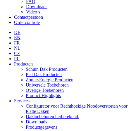
FAQ
Downloads
Video’s
Contactpersoon
Ordercontrole
DE
EN
FR
NL
CZ
PL
Producten
Schuin Dak Producten
Plat Dak Producten
Zonne-Energie Producten
Universele Toebehoren
Overige Toebehoren
Product-Highlights
Services
Configurator voor Rechthoekige Noodoverstorten voor
Platte Daken
Daktoebehoren herberekend.
Downloads
Productgegevens