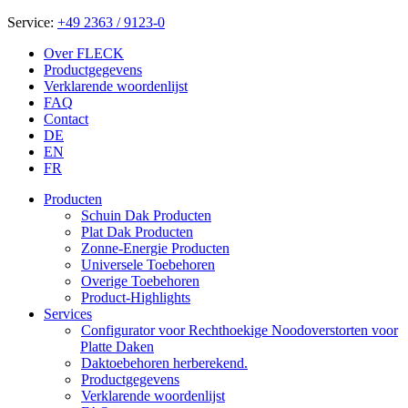
Service:
+49 2363 / 9123-0
Over FLECK
Productgegevens
Verklarende woordenlijst
FAQ
Contact
DE
EN
FR
Producten
Schuin Dak Producten
Plat Dak Producten
Zonne-Energie Producten
Universele Toebehoren
Overige Toebehoren
Product-Highlights
Services
Configurator voor Rechthoekige Noodoverstorten voor
Platte Daken
Daktoebehoren herberekend.
Productgegevens
Verklarende woordenlijst