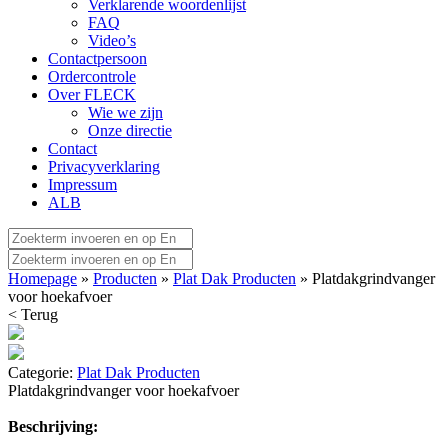
Verklarende woordenlijst
FAQ
Video’s
Contactpersoon
Ordercontrole
Over FLECK
Wie we zijn
Onze directie
Contact
Privacyverklaring
Impressum
ALB
Homepage
»
Producten
»
Plat Dak Producten
» Platdakgrindvanger
voor hoekafvoer
< Terug
Categorie:
Plat Dak Producten
Platdakgrindvanger voor hoekafvoer
Beschrijving: