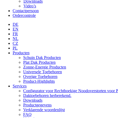
Downloads
Video’s
Contactpersoon
Ordercontrole
DE
EN
FR
NL
CZ
PL
Producten
Schuin Dak Producten
Plat Dak Producten
Zonne-Energie Producten
Universele Toebehoren
Overige Toebehoren
Product-Highlights
Services
Configurator voor Rechthoekige Noodoverstorten voor P
Daktoebehoren herberekend.
Downloads
Productgegevens
Verklarende woordenlijst
FAQ