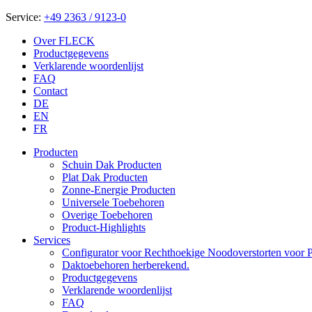
Service:
+49 2363 / 9123-0
Over FLECK
Productgegevens
Verklarende woordenlijst
FAQ
Contact
DE
EN
FR
Producten
Schuin Dak Producten
Plat Dak Producten
Zonne-Energie Producten
Universele Toebehoren
Overige Toebehoren
Product-Highlights
Services
Configurator voor Rechthoekige Noodoverstorten voor P
Daktoebehoren herberekend.
Productgegevens
Verklarende woordenlijst
FAQ