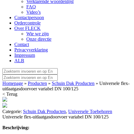
Verklarende woordenlijst
FAQ
Video’s
Contactpersoon
Ordercontrole
Over FLECK
Wie we zijn
Onze directie
Contact
Privacyverklaring
Impressum
ALB
Homepage
»
Producten
»
Schuin Dak Producten
» Universele flex-
uitlaatgasdoorvoer variabel DN 100/125
< Terug
Categorie:
Schuin Dak Producten
,
Universele Toebehoren
Universele flex-uitlaatgasdoorvoer variabel DN 100/125
Beschrijving: