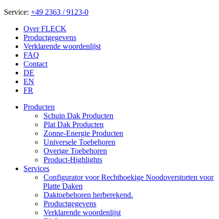
Service:
+49 2363 / 9123-0
Over FLECK
Productgegevens
Verklarende woordenlijst
FAQ
Contact
DE
EN
FR
Producten
Schuin Dak Producten
Plat Dak Producten
Zonne-Energie Producten
Universele Toebehoren
Overige Toebehoren
Product-Highlights
Services
Configurator voor Rechthoekige Noodoverstorten voor
Platte Daken
Daktoebehoren herberekend.
Productgegevens
Verklarende woordenlijst