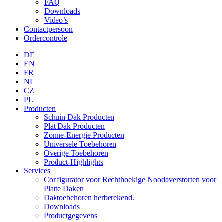
FAQ
Downloads
Video’s
Contactpersoon
Ordercontrole
DE
EN
FR
NL
CZ
PL
Producten
Schuin Dak Producten
Plat Dak Producten
Zonne-Energie Producten
Universele Toebehoren
Overige Toebehoren
Product-Highlights
Services
Configurator voor Rechthoekige Noodoverstorten voor
Platte Daken
Daktoebehoren herberekend.
Downloads
Productgegevens