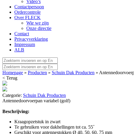
Video’s
Contactpersoon
Ordercontrole
Over FLECK
Wie we zijn
Onze directie
Contact
Privacyverklaring
Impressum
ALB
Homepage
»
Producten
»
Schuin Dak Producten
» Antennedoorvoerpa
< Terug
Categorie:
Schuin Dak Producten
Antennedoorvoerpan variabel (golf)
Beschrijving:
Kraagopzetstuk in zwart
Te gebruiken voor dakhellingen tot ca. 55˚
Geschikt voor antennestokken Ø 40, 50, 60, 75 mm