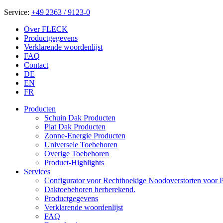
Service:
+49 2363 / 9123-0
Over FLECK
Productgegevens
Verklarende woordenlijst
FAQ
Contact
DE
EN
FR
Producten
Schuin Dak Producten
Plat Dak Producten
Zonne-Energie Producten
Universele Toebehoren
Overige Toebehoren
Product-Highlights
Services
Configurator voor Rechthoekige Noodoverstorten voor P
Daktoebehoren herberekend.
Productgegevens
Verklarende woordenlijst
FAQ