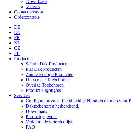
Downloads
Video’s
Contactpersoon
Ordercontrole
DE
EN
FR
NL
CZ
PL
Producten
Schuin Dak Producten
Plat Dak Producten
Zonne-Energie Producten
Universele Toebehoren
Overige Toebehoren
Product-Highlights
Services
Configurator voor Rechthoekige Noodoverstorten voor P
Daktoebehoren herberekend.
Downloads
Productgegevens
Verklarende woordenlijst
FAQ