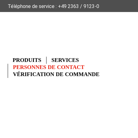
Téléphone de service :
+49 2363 / 9123-0
À PROPOS DE FLECK
DONNÉES PRODUITS
GLOSSAIRE
FAQ
DE
EN
NL
PRODUITS
SERVICES
PERSONNES DE CONTACT
VÉRIFICATION DE COMMANDE
PERSONNES DE
CONTACT FLECK