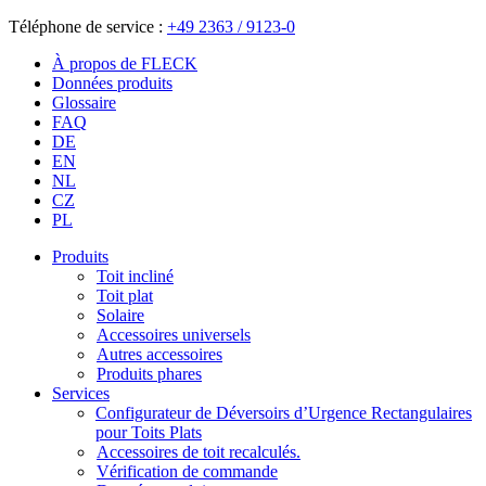
Téléphone de service :
+49 2363 / 9123-0
À propos de FLECK
Données produits
Glossaire
FAQ
DE
EN
NL
CZ
PL
Produits
Toit incliné
Toit plat
Solaire
Accessoires universels
Autres accessoires
Produits phares
Services
Configurateur de Déversoirs d’Urgence Rectangulaires
pour Toits Plats
Accessoires de toit recalculés.
Vérification de commande