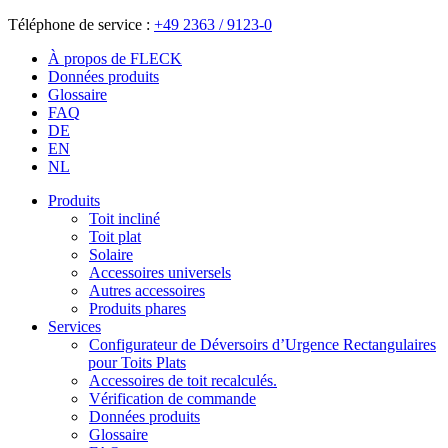
Téléphone de service :
+49 2363 / 9123-0
À propos de FLECK
Données produits
Glossaire
FAQ
DE
EN
NL
Produits
Toit incliné
Toit plat
Solaire
Accessoires universels
Autres accessoires
Produits phares
Services
Configurateur de Déversoirs d’Urgence Rectangulaires
pour Toits Plats
Accessoires de toit recalculés.
Vérification de commande
Données produits
Glossaire