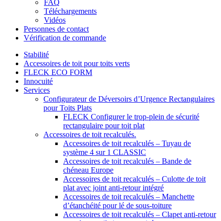
FAQ
Téléchargements
Vidéos
Personnes de contact
Vérification de commande
Stabilité
Accessoires de toit pour toits verts
FLECK ECO FORM
Innocuité
Services
Configurateur de Déversoirs d’Urgence Rectangulaires
pour Toits Plats
FLECK Configurer le trop-plein de sécurité
rectangulaire pour toit plat
Accessoires de toit recalculés.
Accessoires de toit recalculés – Tuyau de
système 4 sur 1 CLASSIC
Accessoires de toit recalculés – Bande de
chéneau Europe
Accessoires de toit recalculés – Culotte de toit
plat avec joint anti-retour intégré
Accessoires de toit recalculés – Manchette
d’étanchéité pour lé de sous-toiture
Accessoires de toit recalculés – Clapet anti-retour