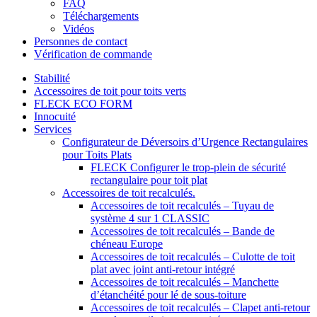
FAQ
Téléchargements
Vidéos
Personnes de contact
Vérification de commande
Stabilité
Accessoires de toit pour toits verts
FLECK ECO FORM
Innocuité
Services
Configurateur de Déversoirs d’Urgence Rectangulaires
pour Toits Plats
FLECK Configurer le trop-plein de sécurité
rectangulaire pour toit plat
Accessoires de toit recalculés.
Accessoires de toit recalculés – Tuyau de
système 4 sur 1 CLASSIC
Accessoires de toit recalculés – Bande de
chéneau Europe
Accessoires de toit recalculés – Culotte de toit
plat avec joint anti-retour intégré
Accessoires de toit recalculés – Manchette
d’étanchéité pour lé de sous-toiture
Accessoires de toit recalculés – Clapet anti-retour