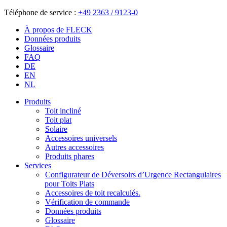
Téléphone de service :
+49 2363 / 9123-0
À propos de FLECK
Données produits
Glossaire
FAQ
DE
EN
NL
Produits
Toit incliné
Toit plat
Solaire
Accessoires universels
Autres accessoires
Produits phares
Services
Configurateur de Déversoirs d’Urgence Rectangulaires
pour Toits Plats
Accessoires de toit recalculés.
Vérification de commande
Données produits
Glossaire