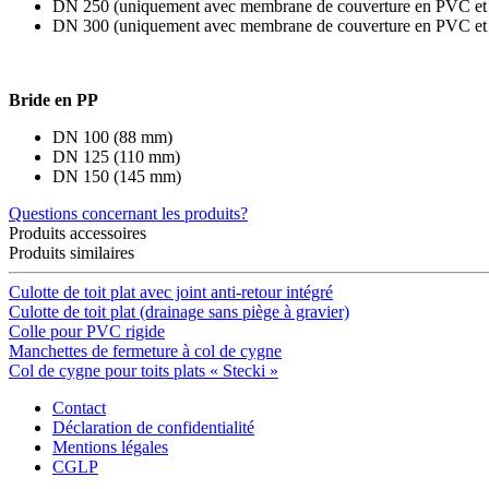
DN 250 (uniquement avec membrane de couverture en PVC et 
DN 300 (uniquement avec membrane de couverture en PVC et 
Bride en PP
DN 100 (88 mm)
DN 125 (110 mm)
DN 150 (145 mm)
Questions concernant les produits?
Produits accessoires
Produits similaires
Culotte de toit plat avec joint anti-retour intégré
Culotte de toit plat (drainage sans piège à gravier)
Colle pour PVC rigide
Manchettes de fermeture à col de cygne
Col de cygne pour toits plats « Stecki »
Contact
Déclaration de confidentialité
Mentions légales
CGLP