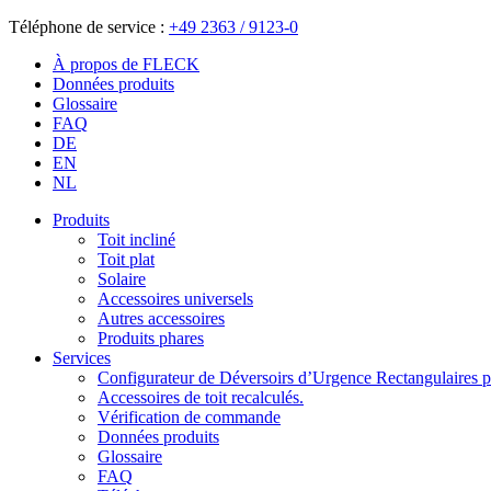
Téléphone de service :
+49 2363 / 9123-0
À propos de FLECK
Données produits
Glossaire
FAQ
DE
EN
NL
Produits
Toit incliné
Toit plat
Solaire
Accessoires universels
Autres accessoires
Produits phares
Services
Configurateur de Déversoirs d’Urgence Rectangulaires po
Accessoires de toit recalculés.
Vérification de commande
Données produits
Glossaire
FAQ