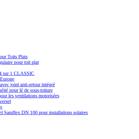
ur Toits Plats
laire pour toit plat
e 4 sur 1 CLASSIC
u Europe
avec joint anti-retour intégré
éité pour lé de sous-toiture
pour les ventilations motorisées
versel
es
el Saniflex DN 100 pour installations solaires