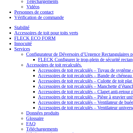
Téléchargements
Vidéos
Personnes de contact
Vérification de commande
Stabilité
Accessoires de toit pour toits verts
FLECK ECO FORM
Innocuité
Services
Configurateur de Déversoirs d’Urgence Rectangulaires po
FLECK Configurer le trop-plein de sécurité rectangu
Accessoires de toit recalculés.
Accessoires de toit recalculés – Tuyau de systèm
Accessoires de toit recalculés – Bande de chénea
Accessoires de toit recalculés – Culotte de toit plat 
Accessoires de toit recalculés – Manchette d’étanch
Accessoires de toit recalculés – Clapet anti-retour 
Accessoires de toit recalculés – Piège à gravier uni
Accessoires de toit recalculés – Ventilateur de bué
Accessoires de toit recalculés – Ventilateur univers
Données produits
Glossaire
FAQ
Téléchargements