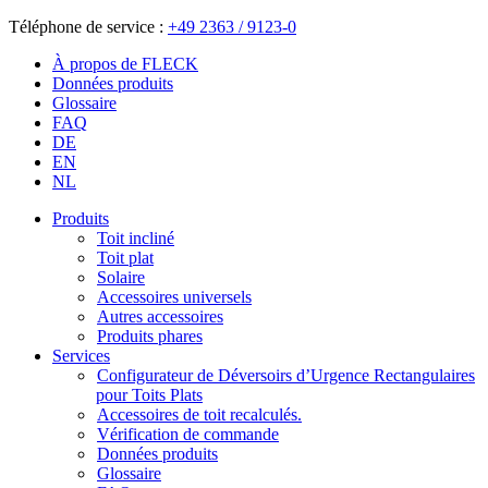
Téléphone de service :
+49 2363 / 9123-0
À propos de FLECK
Données produits
Glossaire
FAQ
DE
EN
NL
Produits
Toit incliné
Toit plat
Solaire
Accessoires universels
Autres accessoires
Produits phares
Services
Configurateur de Déversoirs d’Urgence Rectangulaires
pour Toits Plats
Accessoires de toit recalculés.
Vérification de commande
Données produits
Glossaire