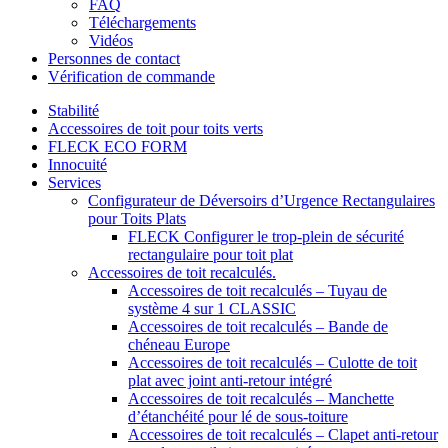
FAQ
Téléchargements
Vidéos
Personnes de contact
Vérification de commande
Stabilité
Accessoires de toit pour toits verts
FLECK ECO FORM
Innocuité
Services
Configurateur de Déversoirs d’Urgence Rectangulaires
pour Toits Plats
FLECK Configurer le trop-plein de sécurité
rectangulaire pour toit plat
Accessoires de toit recalculés.
Accessoires de toit recalculés – Tuyau de
système 4 sur 1 CLASSIC
Accessoires de toit recalculés – Bande de
chéneau Europe
Accessoires de toit recalculés – Culotte de toit
plat avec joint anti-retour intégré
Accessoires de toit recalculés – Manchette
d’étanchéité pour lé de sous-toiture
Accessoires de toit recalculés – Clapet anti-retour