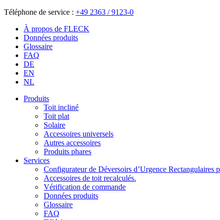
Téléphone de service :
+49 2363 / 9123-0
À propos de FLECK
Données produits
Glossaire
FAQ
DE
EN
NL
Produits
Toit incliné
Toit plat
Solaire
Accessoires universels
Autres accessoires
Produits phares
Services
Configurateur de Déversoirs d’Urgence Rectangulaires po
Accessoires de toit recalculés.
Vérification de commande
Données produits
Glossaire
FAQ