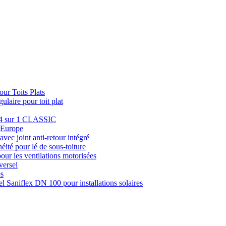
ur Toits Plats
laire pour toit plat
e 4 sur 1 CLASSIC
u Europe
avec joint anti-retour intégré
éité pour lé de sous-toiture
pour les ventilations motorisées
versel
es
el Saniflex DN 100 pour installations solaires