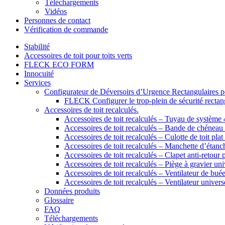
Téléchargements
Vidéos
Personnes de contact
Vérification de commande
Stabilité
Accessoires de toit pour toits verts
FLECK ECO FORM
Innocuité
Services
Configurateur de Déversoirs d’Urgence Rectangulaires po
FLECK Configurer le trop-plein de sécurité rectangu
Accessoires de toit recalculés.
Accessoires de toit recalculés – Tuyau de systèm
Accessoires de toit recalculés – Bande de chénea
Accessoires de toit recalculés – Culotte de toit plat 
Accessoires de toit recalculés – Manchette d’étanch
Accessoires de toit recalculés – Clapet anti-retour 
Accessoires de toit recalculés – Piège à gravier uni
Accessoires de toit recalculés – Ventilateur de bué
Accessoires de toit recalculés – Ventilateur univers
Données produits
Glossaire
FAQ
Téléchargements