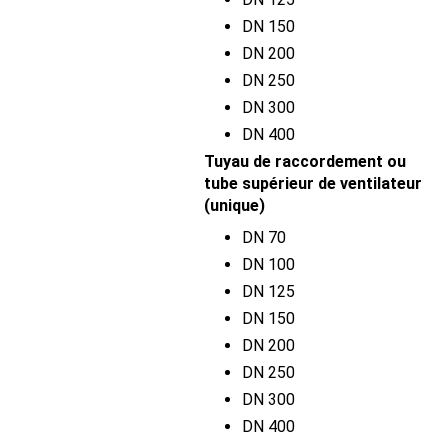
DN 150
DN 200
DN 250
DN 300
DN 400
Tuyau de raccordement ou
tube supérieur de ventilateur
(unique)
DN 70
DN 100
DN 125
DN 150
DN 200
DN 250
DN 300
DN 400