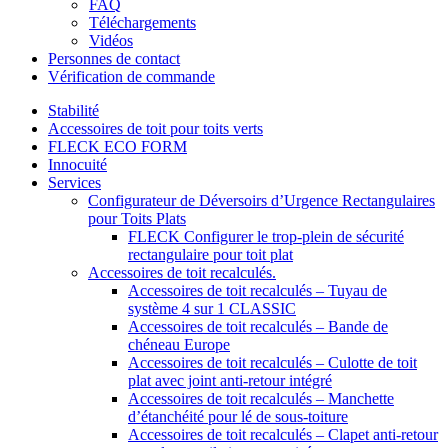
FAQ
Téléchargements
Vidéos
Personnes de contact
Vérification de commande
Stabilité
Accessoires de toit pour toits verts
FLECK ECO FORM
Innocuité
Services
Configurateur de Déversoirs d’Urgence Rectangulaires
pour Toits Plats
FLECK Configurer le trop-plein de sécurité
rectangulaire pour toit plat
Accessoires de toit recalculés.
Accessoires de toit recalculés – Tuyau de
système 4 sur 1 CLASSIC
Accessoires de toit recalculés – Bande de
chéneau Europe
Accessoires de toit recalculés – Culotte de toit
plat avec joint anti-retour intégré
Accessoires de toit recalculés – Manchette
d’étanchéité pour lé de sous-toiture
Accessoires de toit recalculés – Clapet anti-retour