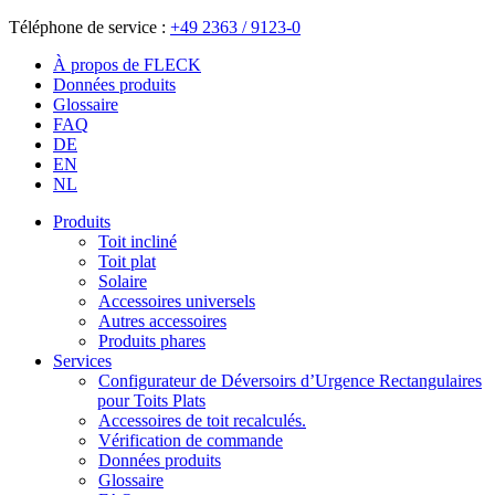
Téléphone de service :
+49 2363 / 9123-0
À propos de FLECK
Données produits
Glossaire
FAQ
DE
EN
NL
Produits
Toit incliné
Toit plat
Solaire
Accessoires universels
Autres accessoires
Produits phares
Services
Configurateur de Déversoirs d’Urgence Rectangulaires
pour Toits Plats
Accessoires de toit recalculés.
Vérification de commande
Données produits
Glossaire