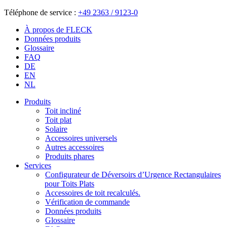
Téléphone de service :
+49 2363 / 9123-0
À propos de FLECK
Données produits
Glossaire
FAQ
DE
EN
NL
Produits
Toit incliné
Toit plat
Solaire
Accessoires universels
Autres accessoires
Produits phares
Services
Configurateur de Déversoirs d’Urgence Rectangulaires
pour Toits Plats
Accessoires de toit recalculés.
Vérification de commande
Données produits
Glossaire