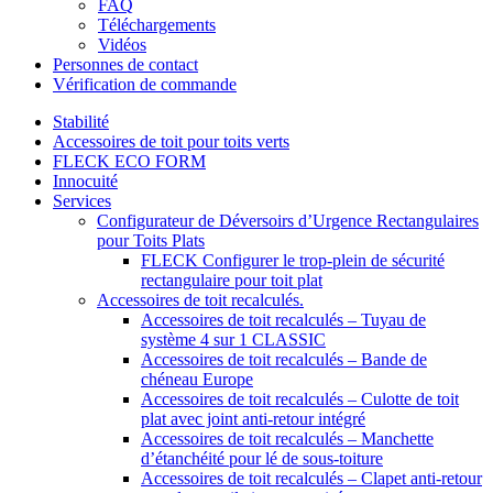
FAQ
Téléchargements
Vidéos
Personnes de contact
Vérification de commande
Stabilité
Accessoires de toit pour toits verts
FLECK ECO FORM
Innocuité
Services
Configurateur de Déversoirs d’Urgence Rectangulaires
pour Toits Plats
FLECK Configurer le trop-plein de sécurité
rectangulaire pour toit plat
Accessoires de toit recalculés.
Accessoires de toit recalculés – Tuyau de
système 4 sur 1 CLASSIC
Accessoires de toit recalculés – Bande de
chéneau Europe
Accessoires de toit recalculés – Culotte de toit
plat avec joint anti-retour intégré
Accessoires de toit recalculés – Manchette
d’étanchéité pour lé de sous-toiture
Accessoires de toit recalculés – Clapet anti-retour