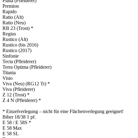
Piatta (Pfleiderer)
Premion
Rapido
Ratio (Alt)
Ratio (Neu)
RB 23 (Trost) *
Regius
Rustico (Alt)
Rustico (bis 2016)
Rustico (2017)
Sinfonie
Tecta (Pfleiderer)
Terra Optima (Pfleiderer)
Titania
Visio
Viva (Neu) (RG12 Tr) *
Viva (Pfleiderer)
Z 12 (Trost) *
Z 4 N (Pfleiderer) *
* Einzelverlegung – nicht für eine Flächenverlegung geeignet!
Biber 18/38 1 pf.
E 58 / E 58S *
E 58 Max
E 58 SL