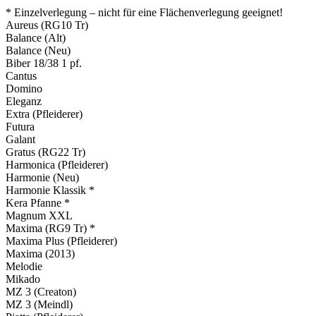
* Einzelverlegung – nicht für eine Flächenverlegung geeignet!
Aureus (RG10 Tr)
Balance (Alt)
Balance (Neu)
Biber 18/38 1 pf.
Cantus
Domino
Eleganz
Extra (Pfleiderer)
Futura
Galant
Gratus (RG22 Tr)
Harmonica (Pfleiderer)
Harmonie (Neu)
Harmonie Klassik *
Kera Pfanne *
Magnum XXL
Maxima (RG9 Tr) *
Maxima Plus (Pfleiderer)
Maxima (2013)
Melodie
Mikado
MZ 3 (Creaton)
MZ 3 (Meindl)