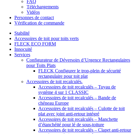
FAQ
Téléchargements
Vidéos
Personnes de contact
Vérification de commande
Stabilité
Accessoires de toit pour toits verts
FLECK ECO FORM
Innocuité
Services
Configurateur de Déversoirs d’Urgence Rectangulaires
pour Toits Plats
FLECK Configurer le trop-plein de sécurité
rectangulaire pour toit plat
Accessoires de toit recalculés.
Accessoires de toit recalculés – Tuyau de
système 4 sur 1 CLASSIC
Accessoires de toit recalculés – Bande de
chéneau Europe
Accessoires de toit recalculés – Culotte de toit
plat avec joint anti-retour intégré
Accessoires de toit recalculés – Manchette
d’étanchéité pour lé de sous-toiture
Accessoires de toit recalculés – Clapet anti-retour