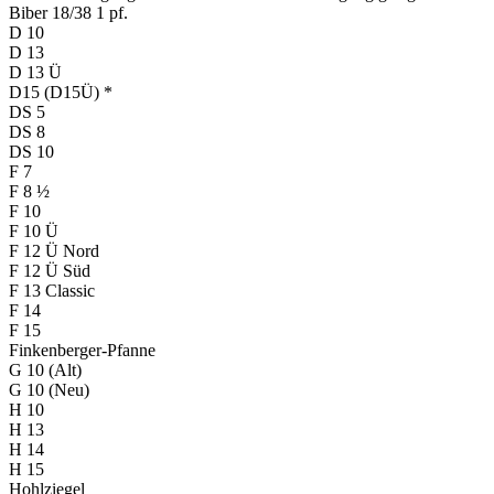
Biber 18/38 1 pf.
D 10
D 13
D 13 Ü
D15 (D15Ü) *
DS 5
DS 8
DS 10
F 7
F 8 ½
F 10
F 10 Ü
F 12 Ü Nord
F 12 Ü Süd
F 13 Classic
F 14
F 15
Finkenberger-Pfanne
G 10 (Alt)
G 10 (Neu)
H 10
H 13
H 14
H 15
Hohlziegel