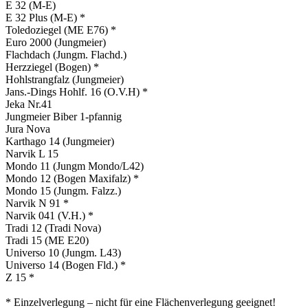
E 32 (M-E)
E 32 Plus (M-E) *
Toledoziegel (ME E76) *
Euro 2000 (Jungmeier)
Flachdach (Jungm. Flachd.)
Herzziegel (Bogen) *
Hohlstrangfalz (Jungmeier)
Jans.-Dings Hohlf. 16 (O.V.H) *
Jeka Nr.41
Jungmeier Biber 1-pfannig
Jura Nova
Karthago 14 (Jungmeier)
Narvik L 15
Mondo 11 (Jungm Mondo/L42)
Mondo 12 (Bogen Maxifalz) *
Mondo 15 (Jungm. Falzz.)
Narvik N 91 *
Narvik 041 (V.H.) *
Tradi 12 (Tradi Nova)
Tradi 15 (ME E20)
Universo 10 (Jungm. L43)
Universo 14 (Bogen Fld.) *
Z 15 *
* Einzelverlegung – nicht für eine Flächenverlegung geeignet!