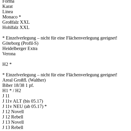
Forma
Karat
Linea
Monaco *
Großfalz XXL
Hohlfalz XXL
* Einzelverlegung – nicht für eine Flächenverlegung geeignet!
Göteborg (Profil-S)
Heidelberger Extra
Verona
H2 *
* Einzelverlegung – nicht für eine Flächenverlegung geeignet!
Areal Großfl. (Walther)
Biber 18/38 1 pf.
H1 * / H2
J 11
J 11v ALT (bis 05.17)
J 11v NEU (ab 05.17) *
J 12 Novell
J 12 Rebell
J 13 Novell
J 13 Rebell