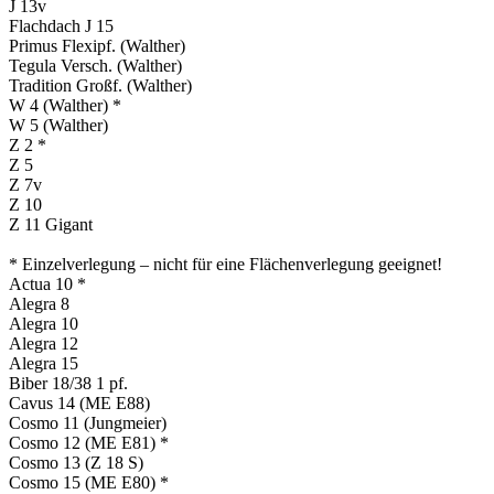
J 13v
Flachdach J 15
Primus Flexipf. (Walther)
Tegula Versch. (Walther)
Tradition Großf. (Walther)
W 4 (Walther) *
W 5 (Walther)
Z 2 *
Z 5
Z 7v
Z 10
Z 11 Gigant
* Einzelverlegung – nicht für eine Flächenverlegung geeignet!
Actua 10 *
Alegra 8
Alegra 10
Alegra 12
Alegra 15
Biber 18/38 1 pf.
Cavus 14 (ME E88)
Cosmo 11 (Jungmeier)
Cosmo 12 (ME E81) *
Cosmo 13 (Z 18 S)
Cosmo 15 (ME E80) *