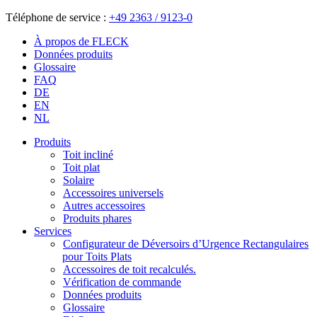
Téléphone de service :
+49 2363 / 9123-0
À propos de FLECK
Données produits
Glossaire
FAQ
DE
EN
NL
Produits
Toit incliné
Toit plat
Solaire
Accessoires universels
Autres accessoires
Produits phares
Services
Configurateur de Déversoirs d’Urgence Rectangulaires
pour Toits Plats
Accessoires de toit recalculés.
Vérification de commande
Données produits
Glossaire