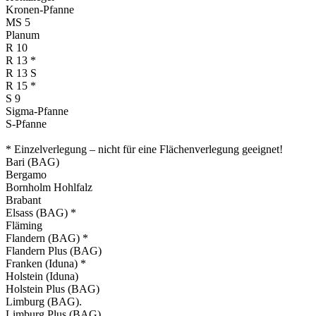
Kronen-Pfanne
MS 5
Planum
R 10
R 13 *
R 13 S
R 15 *
S 9
Sigma-Pfanne
S-Pfanne
* Einzelverlegung – nicht für eine Flächenverlegung geeignet!
Bari (BAG)
Bergamo
Bornholm Hohlfalz
Brabant
Elsass (BAG) *
Fläming
Flandern (BAG) *
Flandern Plus (BAG)
Franken (Iduna) *
Holstein (Iduna)
Holstein Plus (BAG)
Limburg (BAG).
Limburg Plus (BAG)