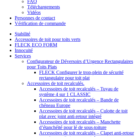
FAQ
Téléchargements
Vidéos
Personnes de contact
Vérification de commande
Stabilité
Accessoires de toit pour toits verts
FLECK ECO FORM
Innocuité
Services
Configurateur de Déversoirs d’Urgence Rectangulaires
pour Toits Plats
FLECK Configurer le trop-plein de sécurité
rectangulaire pour toit plat
Accessoires de toit recalculés.
Accessoires de toit recalculés – Tuyau de
système 4 sur 1 CLASSIC
Accessoires de toit recalculés – Bande de
chéneau Europe
Accessoires de toit recalculés – Culotte de toit
plat avec joint anti-retour intégré
Accessoires de toit recalculés – Manchette
d’étanchéité pour lé de sous-toiture
Accessoires de toit recalculés – Clapet anti-retour