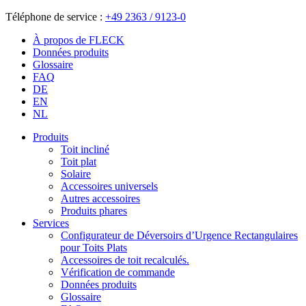
Téléphone de service :
+49 2363 / 9123-0
À propos de FLECK
Données produits
Glossaire
FAQ
DE
EN
NL
Produits
Toit incliné
Toit plat
Solaire
Accessoires universels
Autres accessoires
Produits phares
Services
Configurateur de Déversoirs d’Urgence Rectangulaires
pour Toits Plats
Accessoires de toit recalculés.
Vérification de commande
Données produits
Glossaire