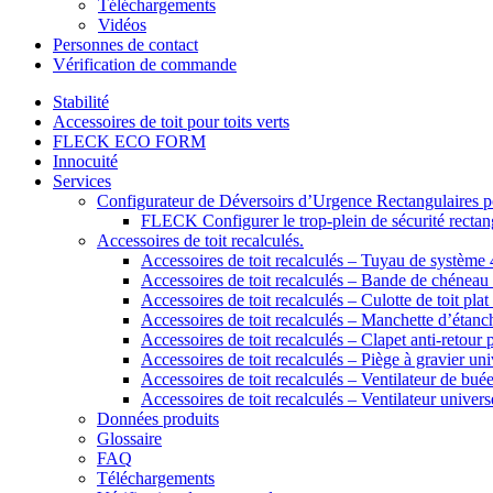
Téléchargements
Vidéos
Personnes de contact
Vérification de commande
Stabilité
Accessoires de toit pour toits verts
FLECK ECO FORM
Innocuité
Services
Configurateur de Déversoirs d’Urgence Rectangulaires po
FLECK Configurer le trop-plein de sécurité rectangu
Accessoires de toit recalculés.
Accessoires de toit recalculés – Tuyau de systèm
Accessoires de toit recalculés – Bande de chénea
Accessoires de toit recalculés – Culotte de toit plat 
Accessoires de toit recalculés – Manchette d’étanch
Accessoires de toit recalculés – Clapet anti-retour 
Accessoires de toit recalculés – Piège à gravier uni
Accessoires de toit recalculés – Ventilateur de bué
Accessoires de toit recalculés – Ventilateur univers
Données produits
Glossaire
FAQ
Téléchargements