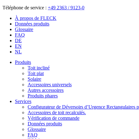
Téléphone de service :
+49 2363 / 9123-0
À propos de FLECK
Données produits
Glossaire
FAQ
DE
EN
NL
Produits
Toit incliné
Toit plat
Solaire
Accessoires universels
Autres accessoires
Produits phares
Services
Configurateur de Déversoirs d’Urgence Rectangulaires po
Accessoires de toit recalculés.
Vérification de commande
Données produits
Glossaire
FAQ