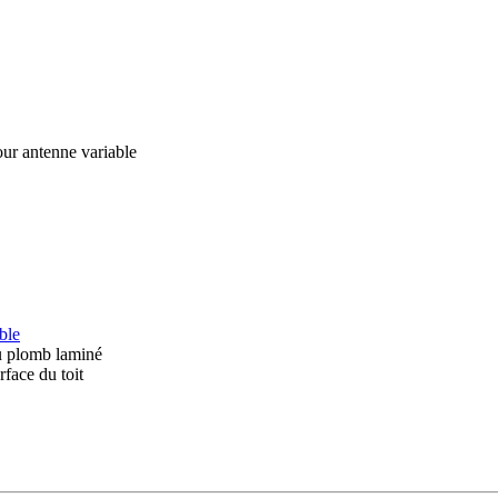
our antenne variable
ble
au plomb laminé
rface du toit