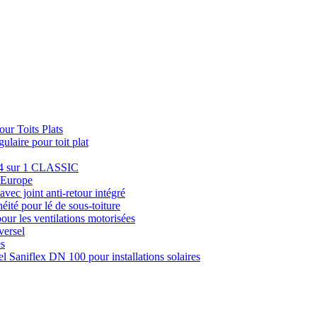
ur Toits Plats
laire pour toit plat
e 4 sur 1 CLASSIC
u Europe
avec joint anti-retour intégré
éité pour lé de sous-toiture
pour les ventilations motorisées
versel
es
el Saniflex DN 100 pour installations solaires