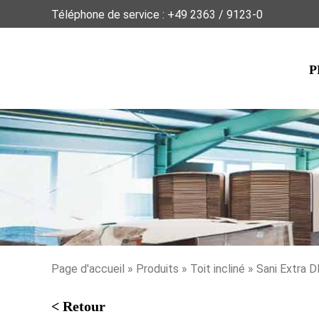
Téléphone de service :
+49 2363 / 9123-0
P
Page d'accueil
»
Produits
»
Toit incliné
» Sani Extra D
< Retour