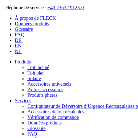
Téléphone de service :
+49 2363 / 9123-0
À propos de FLECK
Données produits
Glossaire
FAQ
DE
EN
NL
Produits
Toit incliné
Toit plat
Solaire
Accessoires universels
Autres accessoires
Produits phares
Services
Configurateur de Déversoirs d’Urgence Rectangulaires po
Accessoires de toit recalculés.
Vérification de commande
Données produits
Glossaire
FAQ