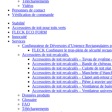
Téléchargements
Vidéos
Personnes de contact
Vérification de commande
Stabilité
Accessoires de toit pour toits verts
FLECK ECO FORM
Innocuité
Services
Configurateur de Déversoirs d’Urgence Rectangulaires po
FLECK Configurer le trop-plein de sécurité rectangu
Accessoires de toit recalculés.
Accessoires de toit recalculés – Tuyau de systèm
Accessoires de toit recalculés – Bande de chénea
Accessoires de toit recalculés – Culotte de toit plat 
Accessoires de toit recalculés – Manchette d’étanch
Accessoires de toit recalculés – Clapet anti-retour 
Accessoires de toit recalculés – Piège à gravier uni
Accessoires de toit recalculés – Ventilateur de bué
Accessoires de toit recalculés – Ventilateur univers
Données produits
Glossaire
FAQ
Téléchargements