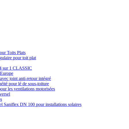
ur Toits Plats
laire pour toit plat
e 4 sur 1 CLASSIC
u Europe
avec joint anti-retour intégré
éité pour lé de sous-toiture
pour les ventilations motorisées
versel
es
el Saniflex DN 100 pour installations solaires