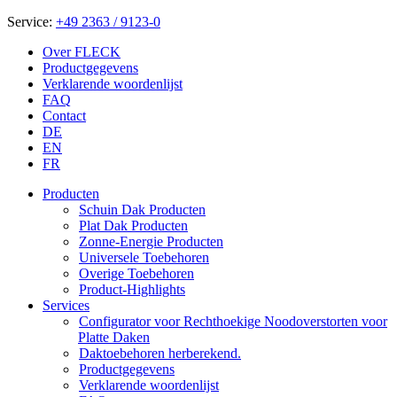
Service:
+49 2363 / 9123-0
Over FLECK
Productgegevens
Verklarende woordenlijst
FAQ
Contact
DE
EN
FR
Producten
Schuin Dak Producten
Plat Dak Producten
Zonne-Energie Producten
Universele Toebehoren
Overige Toebehoren
Product-Highlights
Services
Configurator voor Rechthoekige Noodoverstorten voor
Platte Daken
Daktoebehoren herberekend.
Productgegevens
Verklarende woordenlijst