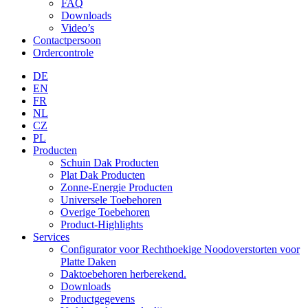
FAQ
Downloads
Video’s
Contactpersoon
Ordercontrole
DE
EN
FR
NL
CZ
PL
Producten
Schuin Dak Producten
Plat Dak Producten
Zonne-Energie Producten
Universele Toebehoren
Overige Toebehoren
Product-Highlights
Services
Configurator voor Rechthoekige Noodoverstorten voor
Platte Daken
Daktoebehoren herberekend.
Downloads
Productgegevens