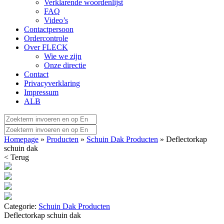
Verklarende woordenlijst
FAQ
Video’s
Contactpersoon
Ordercontrole
Over FLECK
Wie we zijn
Onze directie
Contact
Privacyverklaring
Impressum
ALB
Homepage
»
Producten
»
Schuin Dak Producten
» Deflectorkap
schuin dak
< Terug
Categorie:
Schuin Dak Producten
Deflectorkap schuin dak