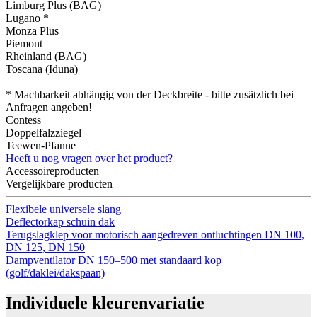
Limburg Plus (BAG)
Lugano *
Monza Plus
Piemont
Rheinland (BAG)
Toscana (Iduna)
* Machbarkeit abhängig von der Deckbreite ‑ bitte zusätzlich bei
Anfragen angeben!
Contess
Doppelfalzziegel
Teewen-Pfanne
Heeft u nog vragen over het product?
Accessoireproducten
Vergelijkbare producten
Flexibele universele slang
Deflectorkap schuin dak
Terugslagklep voor motorisch aangedreven ontluchtingen DN 100,
DN 125, DN 150
Dampventilator DN 150–500 met standaard kop
(golf/daklei/dakspaan)
Individuele kleurenvariatie