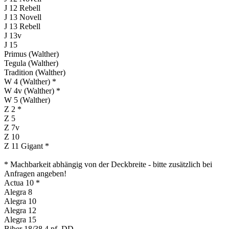
J 12 Rebell
J 13 Novell
J 13 Rebell
J 13v
J 15
Primus (Walther)
Tegula (Walther)
Tradition (Walther)
W 4 (Walther) *
W 4v (Walther) *
W 5 (Walther)
Z 2 *
Z 5
Z 7v
Z 10
Z 11 Gigant *
* Machbarkeit abhängig von der Deckbreite ‑ bitte zusätzlich bei
Anfragen angeben!
Actua 10 *
Alegra 8
Alegra 10
Alegra 12
Alegra 15
Biber 18/38 4 pf. DD