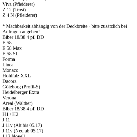
Viva (Pfleiderer)
Z 12 (Trost)
Z 4 N (Pfleiderer)
* Machbarkeit abhängig von der Deckbreite ‑ bitte zusätzlich bei
Anfragen angeben!
Biber 18/38 4 pf. DD
E 58
E 58 Max
E 58 SL
Forma
Linea
Monaco
Hohlfalz XXL
Dacora
Göteborg (Profil-S)
Heidelberger Extra
Verona
Areal (Walther)
Biber 18/38 4 pf. DD
H1 / H2
J 11
J 11v (Alt bis 05.17)
J 11v (Neu ab 05.17)
J 12 Novell