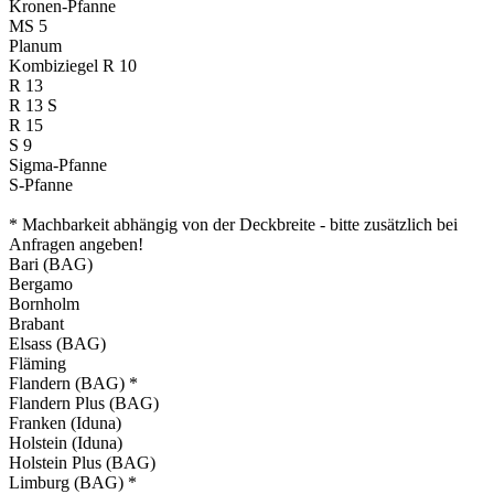
Kronen-Pfanne
MS 5
Planum
Kombiziegel R 10
R 13
R 13 S
R 15
S 9
Sigma-Pfanne
S-Pfanne
* Machbarkeit abhängig von der Deckbreite ‑ bitte zusätzlich bei
Anfragen angeben!
Bari (BAG)
Bergamo
Bornholm
Brabant
Elsass (BAG)
Fläming
Flandern (BAG) *
Flandern Plus (BAG)
Franken (Iduna)
Holstein (Iduna)
Holstein Plus (BAG)
Limburg (BAG) *