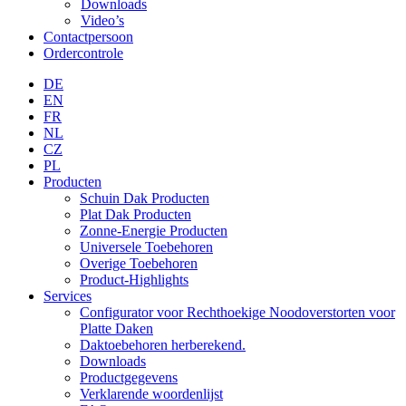
Downloads
Video’s
Contactpersoon
Ordercontrole
DE
EN
FR
NL
CZ
PL
Producten
Schuin Dak Producten
Plat Dak Producten
Zonne-Energie Producten
Universele Toebehoren
Overige Toebehoren
Product-Highlights
Services
Configurator voor Rechthoekige Noodoverstorten voor
Platte Daken
Daktoebehoren herberekend.
Downloads
Productgegevens
Verklarende woordenlijst