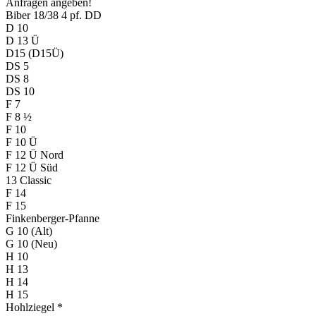
Anfragen angeben!
Biber 18/38 4 pf. DD
D 10
D 13 Ü
D15 (D15Ü)
DS 5
DS 8
DS 10
F 7
F 8 ½
F 10
F 10 Ü
F 12 Ü Nord
F 12 Ü Süd
13 Classic
F 14
F 15
Finkenberger-Pfanne
G 10 (Alt)
G 10 (Neu)
H 10
H 13
H 14
H 15
Hohlziegel *