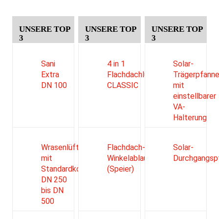
UNSERE TOP
UNSERE TOP
UNSERE TOP
3
3
3
Sani
4 in 1
Solar-
Extra
Flachdachlüfter
Trägerpfann
DN 100
CLASSIC
mit
einstellbarer
VA-
Halterung
Wrasenlüfter
Flachdach-
Solar-
mit
Winkelablauf
Durchgangsp
Standardkopf
(Speier)
DN 250
bis DN
500