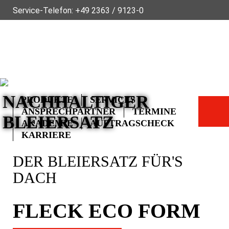
Service-Telefon:
+49 2363 / 9123-0
ÜBER FLECK
NACHHALTIGKEIT
NEWS
VIDEOS
GLOSS
FAQ
KONTAKT
EN
FR
NL
CZ
PL
NACHHALTIGER
PRODUKTE
SERVICES
ANSPRECHPARTNER
TERMINE
BLEIERSATZ
AKADEMIE
AUFTRAGSCHECK
KARRIERE
DER BLEIERSATZ FÜR'S
DACH
FLECK ECO FORM