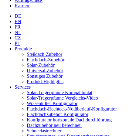
Auftragscheck
Karriere
DE
EN
FR
NL
CZ
PL
Produkte
Steildach-Zubehör
Flachdach-Zubehör
Solar-Zubehör
Universal-Zubehör
Sonstiges Zubehör
Produkt-Highlights
Services
Solar-Trägerpfanne Kompatibilität
Solar-Trägerpfanne Vergleichs-Video
Wrasenlüfter-Konfigurator
Flachdach-Rechteck-Notüberlauf-Konfigurator
Flachdachzubehör-Konfigurator
Konfigurator horizontale Dachdurchführung
Dachzubehör neu berechnet.
Schneelastrechner