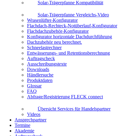
Solar-Trägerpfanne Kompatibilität
Solar-Trägerpfanne Vergleichs-Video
Wrasenlüfter-Konfigurator
Flachdach-Rechteck-Notüberlauf-Konfigurator
Flachdachzubehör-Konfigurator
Konfigurator horizontale Dachdurchführung
Dachzubehör neu berechnet.
Schneelastrechner
Entwässerungs- und Retentionsberechnung
Auftragscheck
Ausschreibungstexte
Downloads
Händlersuche
Produktdaten
Glossar
FAQ
Abfrage/Registrierung FLECK connect
Übersicht Services für Handelspartner
Videos
Ansprechpartner
Termine
Akademie