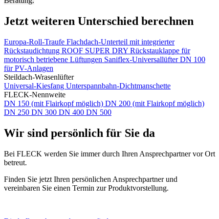
Beratung.
Jetzt weiteren Unterschied berechnen
Europa-Roll-Traufe
Flachdach-Unterteil mit integrierter
Rückstaudichtung
ROOF SUPER DRY
Rückstauklappe für
motorisch betriebene Lüftungen
Saniflex-Universallüfter DN 100
für PV-Anlagen
Steildach-Wrasenlüfter
Universal-Kiesfang
Unterspannbahn-Dichtmanschette
FLECK-Nennweite
DN 150 (mit Flairkopf möglich)
DN 200 (mit Flairkopf möglich)
DN 250
DN 300
DN 400
DN 500
Wir sind persönlich für Sie da
Bei FLECK werden Sie immer durch Ihren Ansprechpartner vor Ort
betreut.
Finden Sie jetzt Ihren persönlichen Ansprechpartner und
vereinbaren Sie einen Termin zur Produktvorstellung.