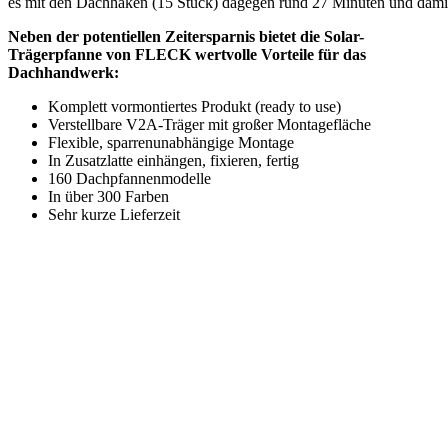
es mit den Dachhaken (15 Stück) dagegen rund 27 Minuten und damit
Neben der potentiellen Zeitersparnis bietet die Solar-
Trägerpfanne von FLECK wertvolle Vorteile für das
Dachhandwerk:
Komplett vormontiertes Produkt (ready to use)
Verstellbare V2A-Träger mit großer Montagefläche
Flexible, sparrenunabhängige Montage
In Zusatzlatte einhängen, fixieren, fertig
160 Dachpfannenmodelle
In über 300 Farben
Sehr kurze Lieferzeit