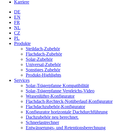
Karriere
DE
EN
FR
NL
CZ
PL
Produkte
Steildach-Zubehör
Flachdach-Zubehör
Solar-Zubehör
Universal-Zubehör
Sonstiges Zubehör
Produkt-Highlights
Services
Solar-Trägerpfanne Kompatibilität
Solar-Trägerpfanne Vergleichs-Video
Wrasenlüfter-Konfigurator
Flachdach-Rechteck-Notüberlauf-Konfigurator
Flachdachzubehör-Konfigurator
Konfigurator horizontale Dachdurchführung
Dachzubehör neu berechnet.
Schneelastrechner
Entwässerungs- und Retentionsberechnung