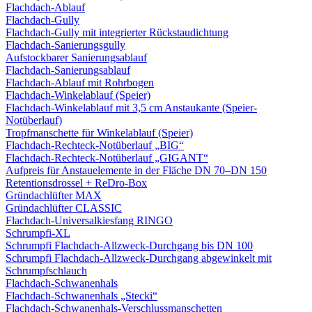
Flachdach-Ablauf
Flachdach-Gully
Flachdach-Gully mit integrierter Rückstaudichtung
Flachdach-Sanierungsgully
Aufstockbarer Sanierungsablauf
Flachdach-Sanierungsablauf
Flachdach-Ablauf mit Rohrbogen
Flachdach-Winkelablauf (Speier)
Flachdach-Winkelablauf mit 3,5 cm Anstaukante (Speier-
Notüberlauf)
Tropfmanschette für Winkelablauf (Speier)
Flachdach-Rechteck-Notüberlauf „BIG“
Flachdach-Rechteck-Notüberlauf „GIGANT“
Aufpreis für Anstauelemente in der Fläche DN 70–DN 150
Retentionsdrossel + ReDro-Box
Gründachlüfter MAX
Gründachlüfter CLASSIC
Flachdach-Universalkiesfang RINGO
Schrumpfi-XL
Schrumpfi Flachdach-Allzweck-Durchgang bis DN 100
Schrumpfi Flachdach-Allzweck-Durchgang abgewinkelt mit
Schrumpfschlauch
Flachdach-Schwanenhals
Flachdach-Schwanenhals „Stecki“
Flachdach-Schwanenhals-Verschlussmanschetten