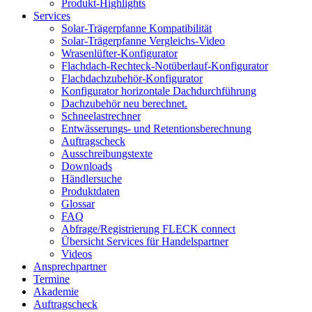
Produkt-Highlights
Services
Solar-Trägerpfanne Kompatibilität
Solar-Trägerpfanne Vergleichs-Video
Wrasenlüfter-Konfigurator
Flachdach-Rechteck-Notüberlauf-Konfigurator
Flachdachzubehör-Konfigurator
Konfigurator horizontale Dachdurchführung
Dachzubehör neu berechnet.
Schneelastrechner
Entwässerungs- und Retentionsberechnung
Auftragscheck
Ausschreibungstexte
Downloads
Händlersuche
Produktdaten
Glossar
FAQ
Abfrage/Registrierung FLECK connect
Übersicht Services für Handelspartner
Videos
Ansprechpartner
Termine
Akademie
Auftragscheck