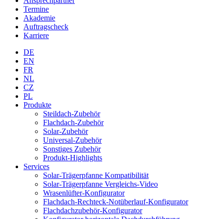
Ansprechpartner
Termine
Akademie
Auftragscheck
Karriere
DE
EN
FR
NL
CZ
PL
Produkte
Steildach-Zubehör
Flachdach-Zubehör
Solar-Zubehör
Universal-Zubehör
Sonstiges Zubehör
Produkt-Highlights
Services
Solar-Trägerpfanne Kompatibilität
Solar-Trägerpfanne Vergleichs-Video
Wrasenlüfter-Konfigurator
Flachdach-Rechteck-Notüberlauf-Konfigurator
Flachdachzubehör-Konfigurator