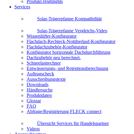
Produkt-Highlights
Services
Solar-Trägerpfanne Kompatibilität
Solar-Trägerpfanne Vergleichs-Video
Wrasenlüfter-Konfigurator
Flachdach-Rechteck-Notüberlauf-Konfigurator
Flachdachzubehör-Konfigurator
Konfigurator horizontale Dachdurchführung
Dachzubehör neu berechnet.
Schneelastrechner
Entwässerungs- und Retentionsberechnung
Auftragscheck
Ausschreibungstexte
Downloads
Händlersuche
Produktdaten
Glossar
FAQ
Abfrage/Registrierung FLECK connect
Übersicht Services für Handelspartner
Videos