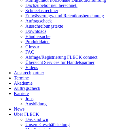
Konfigurator horizontale Dachdurchführung
Dachzubehör neu berechnet.
Schneelastrechner
Entwässerungs- und Retentionsberechnung
Auftragscheck
Ausschreibungstexte
Downloads
Händlersuche
Produktdaten
Glossar
FAQ
Abfrage/Registrierung FLECK connect
Übersicht Services für Handelspartner
Videos
Ansprechpartner
Termine
Akademie
Auftragscheck
Karriere
Jobs
Ausbildung
News
Über FLECK
Das sind wir
Unsere Geschäftsleitung