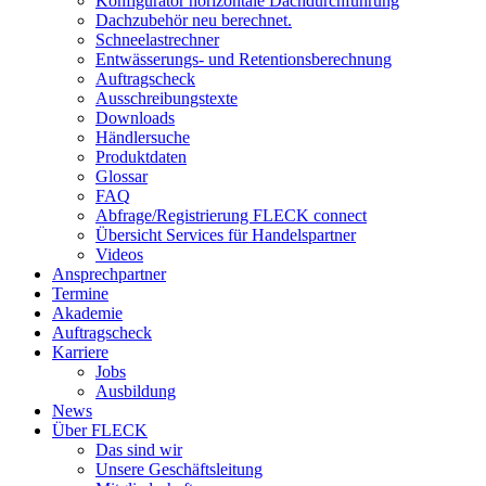
Konfigurator horizontale Dachdurchführung
Dachzubehör neu berechnet.
Schneelastrechner
Entwässerungs- und Retentionsberechnung
Auftragscheck
Ausschreibungstexte
Downloads
Händlersuche
Produktdaten
Glossar
FAQ
Abfrage/Registrierung FLECK connect
Übersicht Services für Handelspartner
Videos
Ansprechpartner
Termine
Akademie
Auftragscheck
Karriere
Jobs
Ausbildung
News
Über FLECK
Das sind wir
Unsere Geschäftsleitung