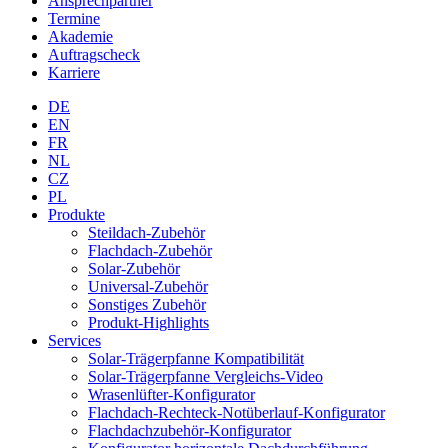
Ansprechpartner
Termine
Akademie
Auftragscheck
Karriere
DE
EN
FR
NL
CZ
PL
Produkte
Steildach-Zubehör
Flachdach-Zubehör
Solar-Zubehör
Universal-Zubehör
Sonstiges Zubehör
Produkt-Highlights
Services
Solar-Trägerpfanne Kompatibilität
Solar-Trägerpfanne Vergleichs-Video
Wrasenlüfter-Konfigurator
Flachdach-Rechteck-Notüberlauf-Konfigurator
Flachdachzubehör-Konfigurator