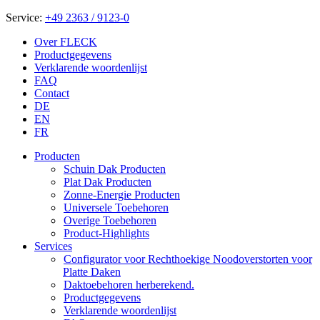
Service:
+49 2363 / 9123-0
Over FLECK
Productgegevens
Verklarende woordenlijst
FAQ
Contact
DE
EN
FR
Producten
Schuin Dak Producten
Plat Dak Producten
Zonne-Energie Producten
Universele Toebehoren
Overige Toebehoren
Product-Highlights
Services
Configurator voor Rechthoekige Noodoverstorten voor
Platte Daken
Daktoebehoren herberekend.
Productgegevens
Verklarende woordenlijst