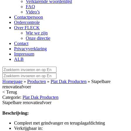
Verklarende woordenlijst
FAQ
Video’s
Contactpersoon
Ordercontrole
Over FLECK
Wie we zijn
Onze directie
Contact
Privacyverklaring
Impressum
ALB
Homepage
»
Producten
»
Plat Dak Producten
» Stapelbare
renovatieafvoer
< Terug
Categorie:
Plat Dak Producten
Stapelbare renovatieafvoer
Beschrijving:
Compleet met grindvanger en terugslagafdichting
Verkrijgbaar in: