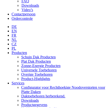
FAQ
Downloads
Video’s
Contactpersoon
Ordercontrole
DE
EN
FR
NL
CZ
PL
Producten
Schuin Dak Producten
Plat Dak Producten
Zonne-Energie Producten
Universele Toebehoren
Overige Toebehoren
Product-Highlights
Services
Configurator voor Rechthoekige Noodoverstorten voor
Platte Daken
Daktoebehoren herberekend.
Downloads
Productgegevens