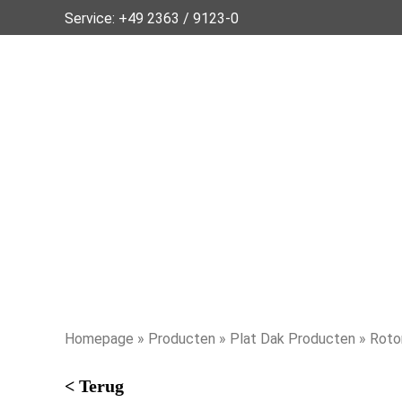
Service:
+49 2363 / 9123-0
Homepage
»
Producten
»
Plat Dak Producten
» Rotor
< Terug