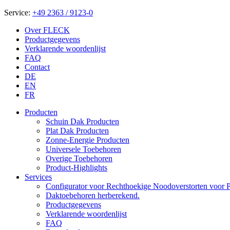
Service:
+49 2363 / 9123-0
Over FLECK
Productgegevens
Verklarende woordenlijst
FAQ
Contact
DE
EN
FR
Producten
Schuin Dak Producten
Plat Dak Producten
Zonne-Energie Producten
Universele Toebehoren
Overige Toebehoren
Product-Highlights
Services
Configurator voor Rechthoekige Noodoverstorten voor P
Daktoebehoren herberekend.
Productgegevens
Verklarende woordenlijst
FAQ