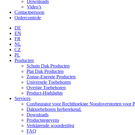
Downloads
Video’s
Contactpersoon
Ordercontrole
DE
EN
FR
NL
CZ
PL
Producten
Schuin Dak Producten
Plat Dak Producten
Zonne-Energie Producten
Universele Toebehoren
Overige Toebehoren
Product-Highlights
Services
Configurator voor Rechthoekige Noodoverstorten voor P
Daktoebehoren herberekend.
Downloads
Productgegevens
Verklarende woordenlijst
FAQ