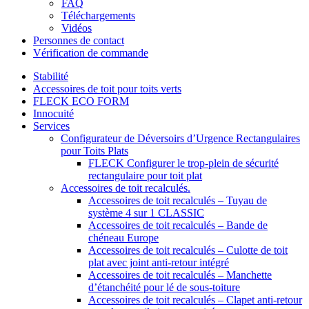
FAQ
Téléchargements
Vidéos
Personnes de contact
Vérification de commande
Stabilité
Accessoires de toit pour toits verts
FLECK ECO FORM
Innocuité
Services
Configurateur de Déversoirs d’Urgence Rectangulaires
pour Toits Plats
FLECK Configurer le trop-plein de sécurité
rectangulaire pour toit plat
Accessoires de toit recalculés.
Accessoires de toit recalculés – Tuyau de
système 4 sur 1 CLASSIC
Accessoires de toit recalculés – Bande de
chéneau Europe
Accessoires de toit recalculés – Culotte de toit
plat avec joint anti-retour intégré
Accessoires de toit recalculés – Manchette
d’étanchéité pour lé de sous-toiture
Accessoires de toit recalculés – Clapet anti-retour