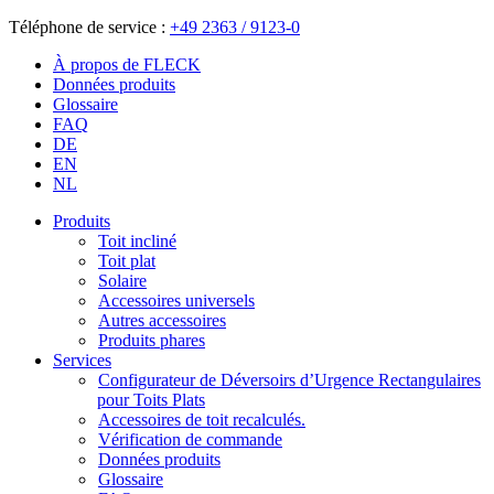
Téléphone de service :
+49 2363 / 9123-0
À propos de FLECK
Données produits
Glossaire
FAQ
DE
EN
NL
Produits
Toit incliné
Toit plat
Solaire
Accessoires universels
Autres accessoires
Produits phares
Services
Configurateur de Déversoirs d’Urgence Rectangulaires
pour Toits Plats
Accessoires de toit recalculés.
Vérification de commande
Données produits
Glossaire