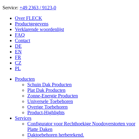
Service:
+49 2363 / 9123-0
Over FLECK
Productgegevens
Verklarende woordenlijst
FAQ
Contact
DE
EN
FR
CZ
PL
Producten
Schuin Dak Producten
Plat Dak Producten
Zonne-Energie Producten
Universele Toebehoren
Overige Toebehoren
Product-Highlights
Services
Configurator voor Rechthoekige Noodoverstorten voor
Platte Daken
Daktoebehoren herberekend.