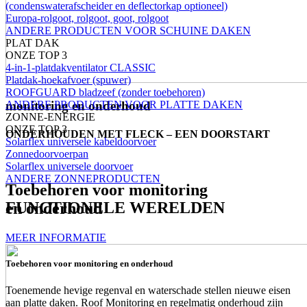
(condenswaterafscheider en deflectorkap optioneel)
Europa-rolgoot, rolgoot, goot, rolgoot
ANDERE PRODUCTEN VOOR SCHUINE DAKEN
PLAT DAK
ONZE TOP 3
4-in-1-platdakventilator CLASSIC
Platdak-hoekafvoer (spuwer)
ROOFGUARD bladzeef (zonder toebehoren)
ANDERE PRODUCTEN VOOR PLATTE DAKEN
monitoring en onderhoud
ZONNE-ENERGIE
ONZE TOP 3
ONDERHOUDEN MET FLECK – EEN DOORSTART
Solarflex universele kabeldoorvoer
Zonnedoorvoerpan
Solarflex universele doorvoer
ANDERE ZONNEPRODUCTEN
Toebehoren voor monitoring
FUNCTIONELE WERELDEN
en onderhoud
MEER INFORMATIE
Toebehoren voor monitoring en onderhoud
Toenemende hevige regenval en waterschade stellen nieuwe eisen
aan platte daken. Roof Monitoring en regelmatig onderhoud zijn