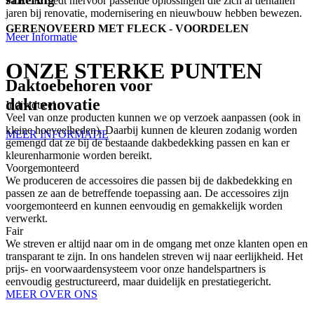
FLECK biedt hiervoor passende oplossingen die zich al tientallen
jaren bij renovatie, modernisering en nieuwbouw hebben bewezen.
GERENOVEERD MET FLECK - VOORDELEN
Meer Informatie
ONZE STERKE PUNTEN
Daktoebehoren voor
dakrenovatie
Individueel
Veel van onze producten kunnen we op verzoek aanpassen (ook in
kleine hoeveelheden). Daarbij kunnen de kleuren zodanig worden
MEER INFORMATIE
gemengd dat ze bij de bestaande dakbedekking passen en kan er
kleurenharmonie worden bereikt.
Voorgemonteerd
We produceren de accessoires die passen bij de dakbedekking en
passen ze aan de betreffende toepassing aan. De accessoires zijn
voorgemonteerd en kunnen eenvoudig en gemakkelijk worden
verwerkt.
Fair
We streven er altijd naar om in de omgang met onze klanten open en
transparant te zijn. In ons handelen streven wij naar eerlijkheid. Het
prijs- en voorwaardensysteem voor onze handelspartners is
eenvoudig gestructureerd, maar duidelijk en prestatiegericht.
MEER OVER ONS