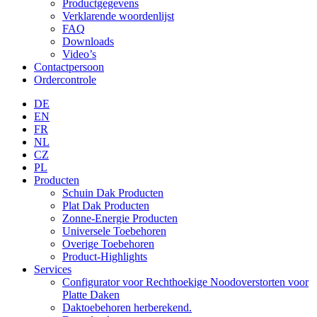
Productgegevens
Verklarende woordenlijst
FAQ
Downloads
Video’s
Contactpersoon
Ordercontrole
DE
EN
FR
NL
CZ
PL
Producten
Schuin Dak Producten
Plat Dak Producten
Zonne-Energie Producten
Universele Toebehoren
Overige Toebehoren
Product-Highlights
Services
Configurator voor Rechthoekige Noodoverstorten voor
Platte Daken
Daktoebehoren herberekend.