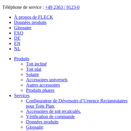
Téléphone de service :
+49 2363 / 9123-0
À propos de FLECK
Données produits
Glossaire
FAQ
DE
EN
NL
Produits
Toit incliné
Toit plat
Solaire
Accessoires universels
Autres accessoires
Produits phares
Services
Configurateur de Déversoirs d’Urgence Rectangulaires
pour Toits Plats
Accessoires de toit recalculés.
Vérification de commande
Données produits
Glossaire