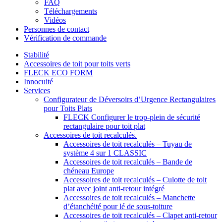
FAQ
Téléchargements
Vidéos
Personnes de contact
Vérification de commande
Stabilité
Accessoires de toit pour toits verts
FLECK ECO FORM
Innocuité
Services
Configurateur de Déversoirs d’Urgence Rectangulaires
pour Toits Plats
FLECK Configurer le trop-plein de sécurité
rectangulaire pour toit plat
Accessoires de toit recalculés.
Accessoires de toit recalculés – Tuyau de
système 4 sur 1 CLASSIC
Accessoires de toit recalculés – Bande de
chéneau Europe
Accessoires de toit recalculés – Culotte de toit
plat avec joint anti-retour intégré
Accessoires de toit recalculés – Manchette
d’étanchéité pour lé de sous-toiture
Accessoires de toit recalculés – Clapet anti-retour