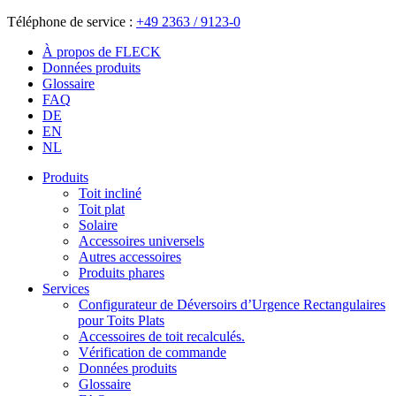
Téléphone de service :
+49 2363 / 9123-0
À propos de FLECK
Données produits
Glossaire
FAQ
DE
EN
NL
Produits
Toit incliné
Toit plat
Solaire
Accessoires universels
Autres accessoires
Produits phares
Services
Configurateur de Déversoirs d’Urgence Rectangulaires
pour Toits Plats
Accessoires de toit recalculés.
Vérification de commande
Données produits
Glossaire