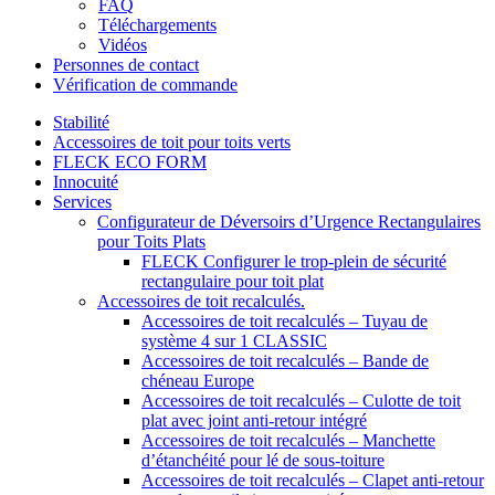
FAQ
Téléchargements
Vidéos
Personnes de contact
Vérification de commande
Stabilité
Accessoires de toit pour toits verts
FLECK ECO FORM
Innocuité
Services
Configurateur de Déversoirs d’Urgence Rectangulaires
pour Toits Plats
FLECK Configurer le trop-plein de sécurité
rectangulaire pour toit plat
Accessoires de toit recalculés.
Accessoires de toit recalculés – Tuyau de
système 4 sur 1 CLASSIC
Accessoires de toit recalculés – Bande de
chéneau Europe
Accessoires de toit recalculés – Culotte de toit
plat avec joint anti-retour intégré
Accessoires de toit recalculés – Manchette
d’étanchéité pour lé de sous-toiture
Accessoires de toit recalculés – Clapet anti-retour