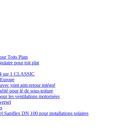
ur Toits Plats
laire pour toit plat
e 4 sur 1 CLASSIC
u Europe
avec joint anti-retour intégré
éité pour lé de sous-toiture
pour les ventilations motorisées
versel
es
el Saniflex DN 100 pour installations solaires