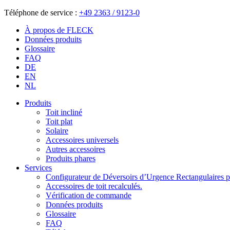
Téléphone de service :
+49 2363 / 9123-0
À propos de FLECK
Données produits
Glossaire
FAQ
DE
EN
NL
Produits
Toit incliné
Toit plat
Solaire
Accessoires universels
Autres accessoires
Produits phares
Services
Configurateur de Déversoirs d’Urgence Rectangulaires po
Accessoires de toit recalculés.
Vérification de commande
Données produits
Glossaire
FAQ