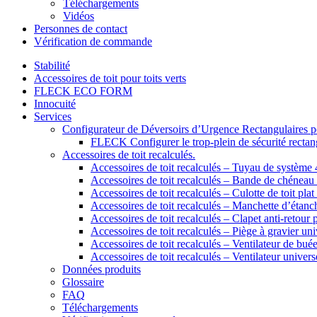
Téléchargements
Vidéos
Personnes de contact
Vérification de commande
Stabilité
Accessoires de toit pour toits verts
FLECK ECO FORM
Innocuité
Services
Configurateur de Déversoirs d’Urgence Rectangulaires po
FLECK Configurer le trop-plein de sécurité rectangu
Accessoires de toit recalculés.
Accessoires de toit recalculés – Tuyau de systèm
Accessoires de toit recalculés – Bande de chénea
Accessoires de toit recalculés – Culotte de toit plat 
Accessoires de toit recalculés – Manchette d’étanch
Accessoires de toit recalculés – Clapet anti-retour 
Accessoires de toit recalculés – Piège à gravier uni
Accessoires de toit recalculés – Ventilateur de bué
Accessoires de toit recalculés – Ventilateur univers
Données produits
Glossaire
FAQ
Téléchargements