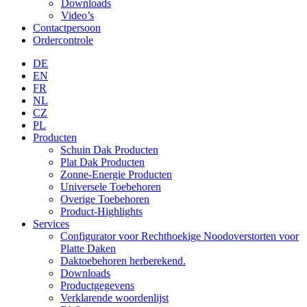
Downloads
Video’s
Contactpersoon
Ordercontrole
DE
EN
FR
NL
CZ
PL
Producten
Schuin Dak Producten
Plat Dak Producten
Zonne-Energie Producten
Universele Toebehoren
Overige Toebehoren
Product-Highlights
Services
Configurator voor Rechthoekige Noodoverstorten voor
Platte Daken
Daktoebehoren herberekend.
Downloads
Productgegevens
Verklarende woordenlijst