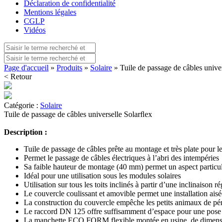
Déclaration de confidentialité
Mentions légales
CGLP
Vidéos
Page d'accueil
»
Produits
»
Solaire
» Tuile de passage de câbles unive
< Retour
Catégorie :
Solaire
Tuile de passage de câbles universelle Solarﬂex
Description :
Tuile de passage de câbles prête au montage et très plate pour les
Permet le passage de câbles électriques à l’abri des intempéries
Sa faible hauteur de montage (40 mm) permet un aspect particuliè
Idéal pour une utilisation sous les modules solaires
Utilisation sur tous les toits inclinés à partir d’une inclinaison r
Le couvercle coulissant et amovible permet une installation aisé
La construction du couvercle empêche les petits animaux de pénét
Le raccord DN 125 offre suffisamment d’espace pour une pose s
La manchette ECO FORM flexible montée en usine, de dimension