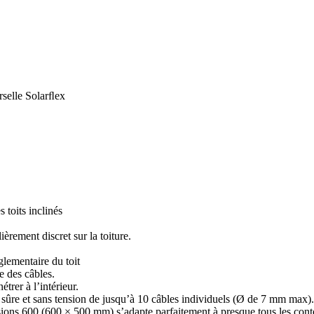
rselle Solarﬂex
 toits inclinés
rement discret sur la toiture.
églementaire du toit
e des câbles.
rer à l’intérieur.
ûre et sans tension de jusqu’à 10 câbles individuels (Ø de 7 mm max).
s 600 (600 × 500 mm) s’adapte parfaitement à presque tous les contou