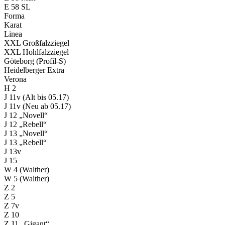
E 58 SL
Forma
Karat
Linea
XXL Großfalzziegel
XXL Hohlfalzziegel
Göteborg (Profil-S)
Heidelberger Extra
Verona
H 2
J 11v (Alt bis 05.17)
J 11v (Neu ab 05.17)
J 12 „Novell“
J 12 „Rebell“
J 13 „Novell“
J 13 „Rebell“
J 13v
J 15
W 4 (Walther)
W 5 (Walther)
Z 2
Z 5
Z 7v
Z 10
Z 11 „Gigant“