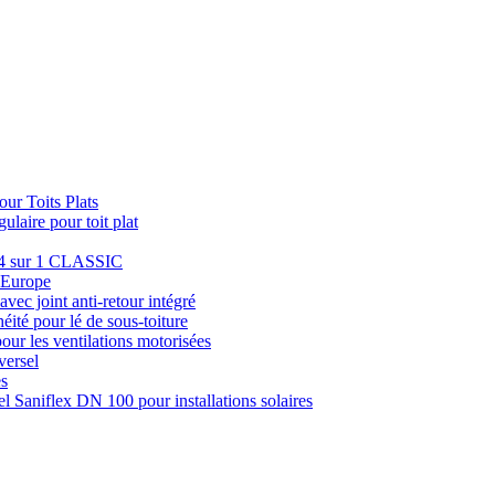
ur Toits Plats
laire pour toit plat
e 4 sur 1 CLASSIC
u Europe
avec joint anti-retour intégré
éité pour lé de sous-toiture
pour les ventilations motorisées
versel
es
el Saniflex DN 100 pour installations solaires