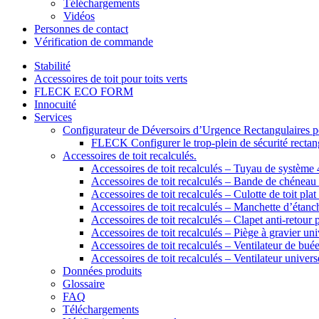
Téléchargements
Vidéos
Personnes de contact
Vérification de commande
Stabilité
Accessoires de toit pour toits verts
FLECK ECO FORM
Innocuité
Services
Configurateur de Déversoirs d’Urgence Rectangulaires po
FLECK Configurer le trop-plein de sécurité rectangu
Accessoires de toit recalculés.
Accessoires de toit recalculés – Tuyau de systèm
Accessoires de toit recalculés – Bande de chénea
Accessoires de toit recalculés – Culotte de toit plat 
Accessoires de toit recalculés – Manchette d’étanch
Accessoires de toit recalculés – Clapet anti-retour 
Accessoires de toit recalculés – Piège à gravier uni
Accessoires de toit recalculés – Ventilateur de bué
Accessoires de toit recalculés – Ventilateur univers
Données produits
Glossaire
FAQ
Téléchargements