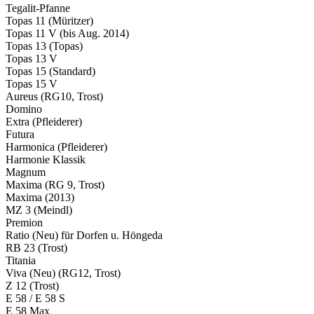
Tegalit-Pfanne
Topas 11 (Müritzer)
Topas 11 V (bis Aug. 2014)
Topas 13 (Topas)
Topas 13 V
Topas 15 (Standard)
Topas 15 V
Aureus (RG10, Trost)
Domino
Extra (Pfleiderer)
Futura
Harmonica (Pfleiderer)
Harmonie Klassik
Magnum
Maxima (RG 9, Trost)
Maxima (2013)
MZ 3 (Meindl)
Premion
Ratio (Neu) für Dorfen u. Höngeda
RB 23 (Trost)
Titania
Viva (Neu) (RG12, Trost)
Z 12 (Trost)
E 58 / E 58 S
E 58 Max