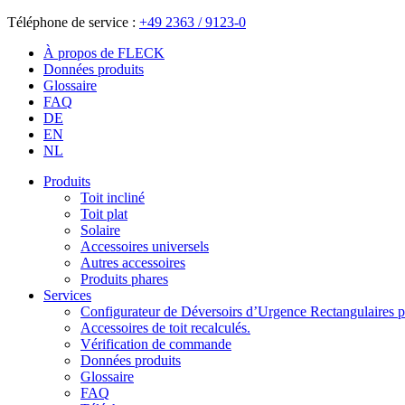
Téléphone de service :
+49 2363 / 9123-0
À propos de FLECK
Données produits
Glossaire
FAQ
DE
EN
NL
Produits
Toit incliné
Toit plat
Solaire
Accessoires universels
Autres accessoires
Produits phares
Services
Configurateur de Déversoirs d’Urgence Rectangulaires po
Accessoires de toit recalculés.
Vérification de commande
Données produits
Glossaire
FAQ