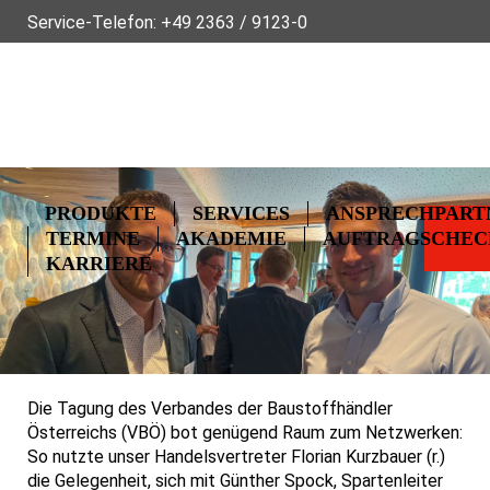
Service-Telefon:
+49 2363 / 9123-0
ÜBER FLECK
NACHHALTIGKEIT
NEWS
VIDEOS
GLOSS
KONTAKT
PRODUKTE
SERVICES
ANSPRECHPART
TERMINE
AKADEMIE
AUFTRAGSCHEC
KARRIERE
Die Tagung des Verbandes der Baustoffhändler
Österreichs (VBÖ) bot genügend Raum zum Netzwerken:
So nutzte unser Handelsvertreter Florian Kurzbauer (r.)
die Gelegenheit, sich mit Günther Spock, Spartenleiter