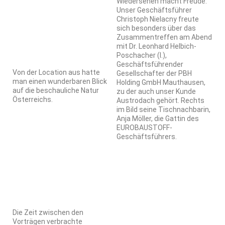
Wiedersehen macht Freude:
Unser Geschäftsführer
Christoph Nielacny freute
sich besonders über das
Zusammentreffen am Abend
mit Dr. Leonhard Helbich-
Poschacher (l.),
Geschäftsführender
Von der Location aus hatte
Gesellschafter der PBH
man einen wunderbaren Blick
Holding GmbH Mauthausen,
auf die beschauliche Natur
zu der auch unser Kunde
Österreichs.
Austrodach gehört. Rechts
im Bild seine Tischnachbarin,
Anja Möller, die Gattin des
EUROBAUSTOFF-
Geschäftsführers.
Die Zeit zwischen den
Vorträgen verbrachte