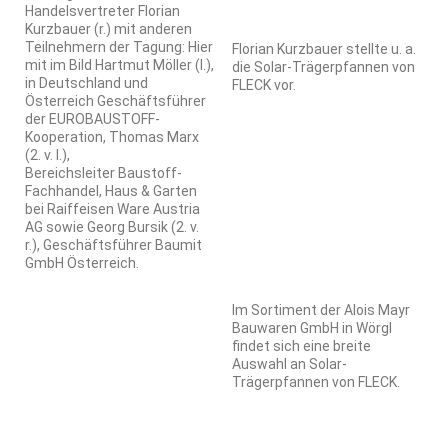
Handelsvertreter Florian
Kurzbauer (r.) mit anderen
Teilnehmern der Tagung: Hier
Florian Kurzbauer stellte u. a.
mit im Bild Hartmut Möller (l.),
die Solar-Trägerpfannen von
in Deutschland und
FLECK vor.
Österreich Geschäftsführer
der EUROBAUSTOFF-
Kooperation, Thomas Marx
(2. v. l.),
Bereichsleiter Baustoff-
Fachhandel, Haus & Garten
bei Raiffeisen Ware Austria
AG sowie Georg Bursik (2. v.
r.), Geschäftsführer Baumit
GmbH Österreich.
Im Sortiment der Alois Mayr
Bauwaren GmbH in Wörgl
findet sich eine breite
Auswahl an Solar-
Trägerpfannen von FLECK.