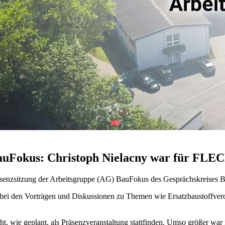
BauFokus: Christoph Nielacny war für FLE
räsenzsitzung der Arbeitsgruppe (AG) BauFokus des Gesprächskreises B
bei den Vorträgen und Diskussionen zu Themen wie Ersatzbaustoffver
cht, wie geplant, als Präsenzveranstaltung stattfinden. Umso größer 