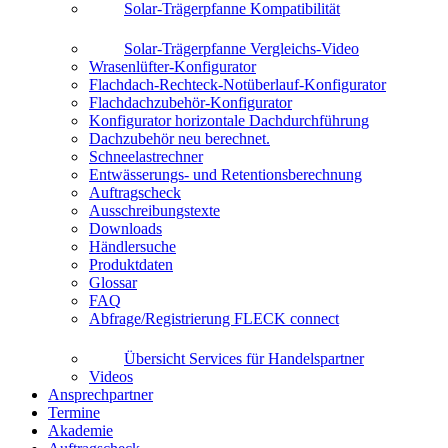
Solar-Trägerpfanne Kompatibilität
Solar-Trägerpfanne Vergleichs-Video
Wrasenlüfter-Konfigurator
Flachdach-Rechteck-Notüberlauf-Konfigurator
Flachdachzubehör-Konfigurator
Konfigurator horizontale Dachdurchführung
Dachzubehör neu berechnet.
Schneelastrechner
Entwässerungs- und Retentionsberechnung
Auftragscheck
Ausschreibungstexte
Downloads
Händlersuche
Produktdaten
Glossar
FAQ
Abfrage/Registrierung FLECK connect
Übersicht Services für Handelspartner
Videos
Ansprechpartner
Termine
Akademie