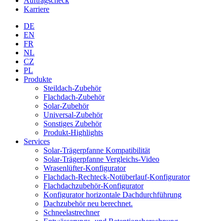
Auftragscheck
Karriere
DE
EN
FR
NL
CZ
PL
Produkte
Steildach-Zubehör
Flachdach-Zubehör
Solar-Zubehör
Universal-Zubehör
Sonstiges Zubehör
Produkt-Highlights
Services
Solar-Trägerpfanne Kompatibilität
Solar-Trägerpfanne Vergleichs-Video
Wrasenlüfter-Konfigurator
Flachdach-Rechteck-Notüberlauf-Konfigurator
Flachdachzubehör-Konfigurator
Konfigurator horizontale Dachdurchführung
Dachzubehör neu berechnet.
Schneelastrechner