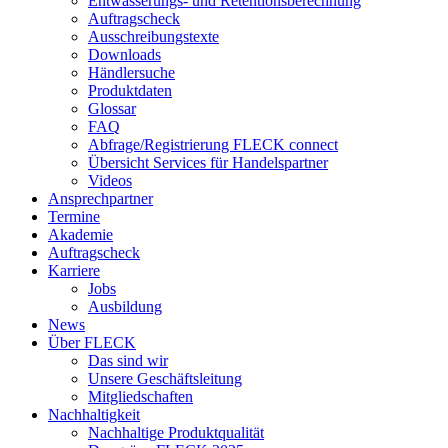
Entwässerungs- und Retentionsberechnung
Auftragscheck
Ausschreibungstexte
Downloads
Händlersuche
Produktdaten
Glossar
FAQ
Abfrage/Registrierung FLECK connect
Übersicht Services für Handelspartner
Videos
Ansprechpartner
Termine
Akademie
Auftragscheck
Karriere
Jobs
Ausbildung
News
Über FLECK
Das sind wir
Unsere Geschäftsleitung
Mitgliedschaften
Nachhaltigkeit
Nachhaltige Produktqualität