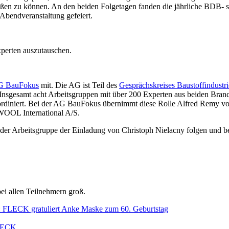
üßen zu können. An den beiden Folgetagen fanden die jährliche BDB-
bendveranstaltung gefeiert.
perten auszutauschen.
 BauFokus
mit. Die AG ist Teil des
Gesprächskreises Baustoffindustr
gesamt acht Arbeitsgruppen mit über 200 Experten aus beiden Branche
oordiniert. Bei der AG BauFokus übernimmt diese Rolle Alfred Remy 
WOOL International A/S.
er der Arbeitsgruppe der Einladung von Christoph Nielacny folgen u
bei allen Teilnehmern groß.
 FLECK gratuliert Anke Maske zum 60. Geburtstag
FLECK