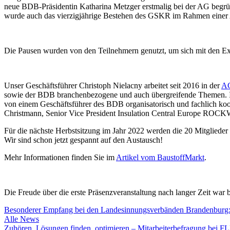
neue BDB-Präsidentin Katharina Metzger erstmalig bei der AG begr
wurde auch das vierzigjährige Bestehen des GSKR im Rahmen einer A
Die Pausen wurden von den Teilnehmern genutzt, um sich mit den Ex
Unser Geschäftsführer Christoph Nielacny arbeitet seit 2016 in der
AG
sowie der BDB branchenbezogene und auch übergreifende Themen. Ins
von einem Geschäftsführer des BDB organisatorisch und fachlich k
Christmann, Senior Vice President Insulation Central Europe ROCK
Für die nächste Herbstsitzung im Jahr 2022 werden die 20 Mitglied
Wir sind schon jetzt gespannt auf den Austausch!
Mehr Informationen finden Sie im
Artikel vom BaustoffMarkt
.
Die Freude über die erste Präsenzveranstaltung nach langer Zeit war 
Besonderer Empfang bei den Landesinnungsverbänden Brandenburg:
Alle News
Zuhören, Lösungen finden, optimieren – Mitarbeiterbefragung bei 