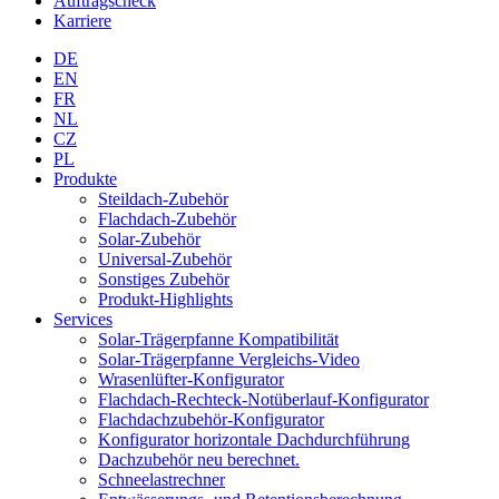
Auftragscheck
Karriere
DE
EN
FR
NL
CZ
PL
Produkte
Steildach-Zubehör
Flachdach-Zubehör
Solar-Zubehör
Universal-Zubehör
Sonstiges Zubehör
Produkt-Highlights
Services
Solar-Trägerpfanne Kompatibilität
Solar-Trägerpfanne Vergleichs-Video
Wrasenlüfter-Konfigurator
Flachdach-Rechteck-Notüberlauf-Konfigurator
Flachdachzubehör-Konfigurator
Konfigurator horizontale Dachdurchführung
Dachzubehör neu berechnet.
Schneelastrechner