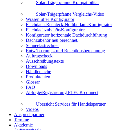
Solar-Trägerpfanne Kompatibilität
Solar-Trägerpfanne Vergleichs-Video
Wrasenlüfter-Konfigurator
Flachdach-Rechteck-Notüberlauf-Konfigurator
Flachdachzubehör-Konfigurator
Konfigurator horizontale Dachdurchführung
Dachzubehör neu berechnet.
Schneelastrechner
Entwässerungs- und Retentionsberechnung
Auftragscheck
Ausschreibungstexte
Downloads
Händlersuche
Produktdaten
Glossar
FAQ
Abfrage/Registrierung FLECK connect
Übersicht Services für Handelspartner
Videos
Ansprechpartner
Termine
Akademie