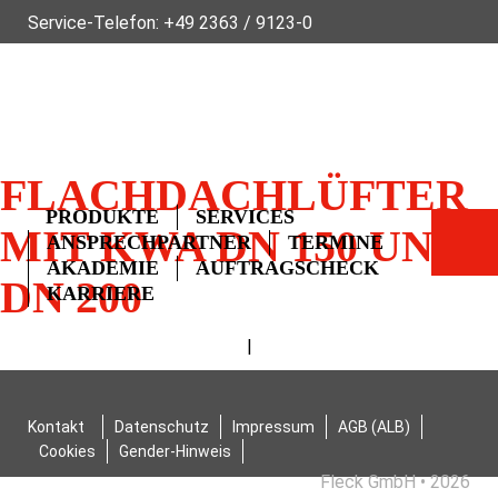
Service-Telefon:
+49 2363 / 9123-0
ÜBER FLECK
NACHHALTIGKEIT
NEWS
VIDEOS
GLOSSAR
FAQ
KONTAKT
FLACHDACHLÜFTER
PRODUKTE
SERVICES
MIT KWA DN 150 UND
ANSPRECHPARTNER
TERMINE
AKADEMIE
AUFTRAGSCHECK
DN 200
KARRIERE
|
Kontakt
Datenschutz
Impressum
AGB (ALB)
Cookies
Gender-Hinweis
Fleck GmbH • 2026