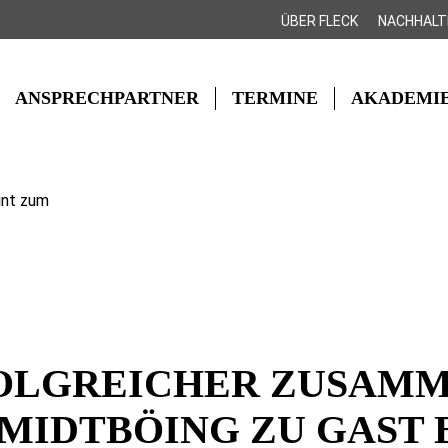
ÜBER FLECK
NACHHALT
ANSPRECHPARTNER
TERMINE
AKADEMI
int zum
OLGREICHER ZUSAMM
IDTBÖING ZU GAST 