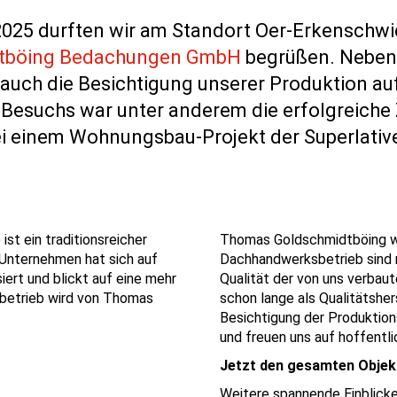
2025
durften wir am Standort
Oer-Erkenschw
tböing
Bedachungen GmbH
begrüßen. Neben
auch die
Besichtigung unserer Produktion a
 Besuchs war unter anderem die erfolgreich
i einem Wohnungsbau-Projekt der Superlativ
e
ist ein traditionsreicher
Thomas Goldschmidtböing war
 Unternehmen hat sich auf
Dachhandwerksbetrieb sind 
ert und blickt auf eine
mehr
Qualität der von uns verbau
betrieb wird von
Thomas
schon lange als Qualitätsher
Besichtigung der Produktio
und freuen uns auf hoffentl
Jetzt den gesamten Objek
Weitere spannende Einblicke