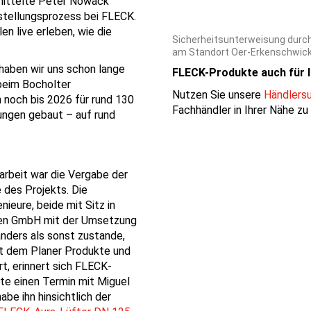
rmittelte Peter Nowack
stellungsprozess bei FLECK.
n live erleben, wie die
Sicherheitsunterweisung durch
am Standort Oer-Erkenschwick
aben wir uns schon lange
FLECK-Produkte auch für I
 beim Bocholter
Nutzen Sie unsere
Händlers
 noch bis 2026 für rund 130
Fachhändler in Ihrer Nähe zu
ungen gebaut – auf rund
rbeit war die Vergabe der
 des Projekts. Die
ieure, beide mit Sitz in
gen GmbH mit der Umsetzung
nders als sonst zustande,
st dem Planer Produkte und
t, erinnert sich
FLECK-
te einen Termin mit Miguel
be ihn hinsichtlich der