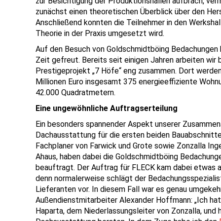
zur Besichtigung der Produktionshallen aufbrach, ve
zunächst einen theoretischen Überblick über den Her
Anschließend konnten die Teilnehmer in den Werkshalle
Theorie in der Praxis umgesetzt wird.
Auf den Besuch von Goldschmidtböing Bedachungen h
Zeit gefreut. Bereits seit einigen Jahren arbeiten wir
Prestigeprojekt „7 Höfe“ eng zusammen. Dort werden
Millionen Euro insgesamt 375 energieeffiziente Wohn
42.000 Quadratmetern.
Eine u
ngewöhnliche Auftragserteilung
Ein besonders spannender Aspekt unserer Zusammena
Dachausstattung für die ersten beiden Bauabschnitte
Fachplaner von Farwick und Grote sowie Zonzalla Ingen
Ahaus, haben dabei die Goldschmidtböing Bedachun
beauftragt. Der Auftrag für FLECK kam dabei etwas a
denn n
ormalerweise schlägt der Bedachungsspeziali
Lieferanten vor. In diesem Fall war es genau umgekehr
Außendienstmitarbeiter Alexander Hoffmann:
„Ich hat
Haparta, dem Niederlassungsleiter von Zonzalla, und ha