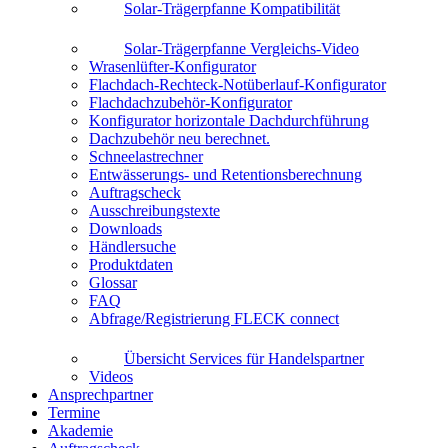
Solar-Trägerpfanne Kompatibilität
Solar-Trägerpfanne Vergleichs-Video
Wrasenlüfter-Konfigurator
Flachdach-Rechteck-Notüberlauf-Konfigurator
Flachdachzubehör-Konfigurator
Konfigurator horizontale Dachdurchführung
Dachzubehör neu berechnet.
Schneelastrechner
Entwässerungs- und Retentionsberechnung
Auftragscheck
Ausschreibungstexte
Downloads
Händlersuche
Produktdaten
Glossar
FAQ
Abfrage/Registrierung FLECK connect
Übersicht Services für Handelspartner
Videos
Ansprechpartner
Termine
Akademie