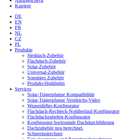
Auftragscheck
Karriere
DE
EN
FR
NL
CZ
PL
Produkte
Steildach-Zubehör
Flachdach-Zubehör
Solar-Zubehör
Universal-Zubehör
Sonstiges Zubehör
Produkt-Highlights
Services
Solar-Trägerpfanne Kompatibilität
Solar-Trägerpfanne Vergleichs-Video
Wrasenlüfter-Konfigurator
Flachdach-Rechteck-Notüberlauf-Konfigurator
Flachdachzubehör-Konfigurator
Konfigurator horizontale Dachdurchführung
Dachzubehör neu berechnet.
Schneelastrechner