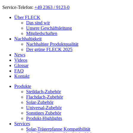
Service-Telefon:
+49 2363 / 9123-0
Über FLECK
Das sind wir
Unsere Geschäftsleitung
Mitgliedschaften
Nachhaltigkeit
Nachhaltige Produktqualität
Der grüne FLECK 2025
News
Videos
Glossar
FAQ
Kontakt
Produkte
Steildach-Zubehör
Flachdach-Zubehör
Solar-Zubehör
Universal-Zubehör
Sonstiges Zubehör
Produkt-Highlights
Services
Solar-Trägerpfanne Kompatibilität