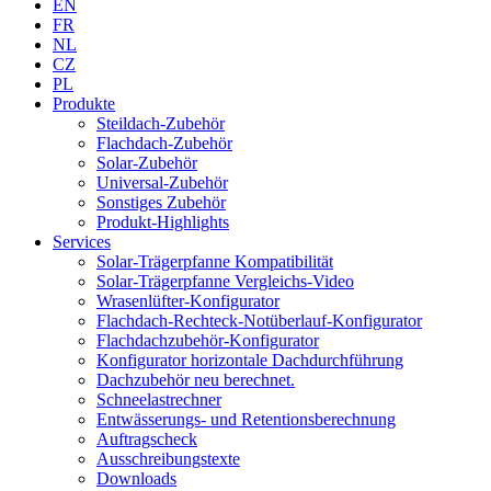
EN
FR
NL
CZ
PL
Produkte
Steildach-Zubehör
Flachdach-Zubehör
Solar-Zubehör
Universal-Zubehör
Sonstiges Zubehör
Produkt-Highlights
Services
Solar-Trägerpfanne Kompatibilität
Solar-Trägerpfanne Vergleichs-Video
Wrasenlüfter-Konfigurator
Flachdach-Rechteck-Notüberlauf-Konfigurator
Flachdachzubehör-Konfigurator
Konfigurator horizontale Dachdurchführung
Dachzubehör neu berechnet.
Schneelastrechner
Entwässerungs- und Retentionsberechnung
Auftragscheck
Ausschreibungstexte
Downloads