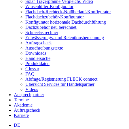
Solar-Trägerpfanne Vergleichs-Video
Wrasenlüfter-Konfigurator
Flachdach-Rechteck-Notüberlauf-Konfigurator
Flachdachzubehör-Konfigurator
Konfigurator horizontale Dachdurchführung
Dachzubehör neu berechnet.
Schneelastrechner
Entwässerungs- und Retentionsberechnung
Auftragscheck
Ausschreibungstexte
Downloads
Händlersuche
Produktdaten
Glossar
FAQ
Abfrage/Registrierung FLECK connect
Übersicht Services für Handelspartner
Videos
Ansprechpartner
Termine
Akademie
Auftragscheck
Karriere
DE