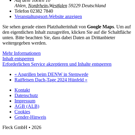
Auf dem Toelen 10
Ahlen
,
Nordrhein-Westfalen
59229
Deutschland
Telefon
02382 7840
Veranstaltungsort-Website anzeigen
Sie sehen gerade einen Platzhalterinhalt von
Google Maps
. Um auf
den eigentlichen Inhalt zuzugreifen, klicken Sie auf die Schaltfläche
unten. Bitte beachten Sie, dass dabei Daten an Drittanbieter
weitergegeben werden.
Mehr Informationen
Inhalt entsperren
Erforderlichen Service akzeptieren und Inhalte entsperren
«
Angrillen beim DENW in Stemwede
Raiffeisen Dach-Tage 2024 Hünfeld
»
Kontakt
Datenschutz
Impressum
AGB (ALB)
Cookies
Gender-Hinweis
Fleck GmbH • 2026