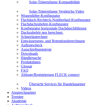
Solar-Trägerpfanne Kompatibilität
Solar-Trägerpfanne Vergleichs-Video
Wrasenlüfter-Konfigurator
Flachdach-Rechteck-Notüberlauf-Konfigurator
Flachdachzubehör-Konfigurator
Konfigurator horizontale Dachdurchführung
Dachzubehör neu berechnet.
Schneelastrechner
Entwässerungs- und Retentionsberechnung
Auftragscheck
Ausschreibungstexte
Downloads
Händlersuche
Produktdaten
Glossar
FAQ
Abfrage/Registrierung FLECK connect
Übersicht Services für Handelspartner
Videos
Ansprechpartner
Termine
Akademie