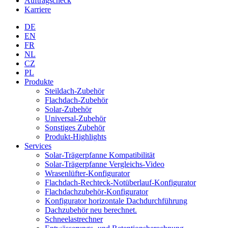
Auftragscheck
Karriere
DE
EN
FR
NL
CZ
PL
Produkte
Steildach-Zubehör
Flachdach-Zubehör
Solar-Zubehör
Universal-Zubehör
Sonstiges Zubehör
Produkt-Highlights
Services
Solar-Trägerpfanne Kompatibilität
Solar-Trägerpfanne Vergleichs-Video
Wrasenlüfter-Konfigurator
Flachdach-Rechteck-Notüberlauf-Konfigurator
Flachdachzubehör-Konfigurator
Konfigurator horizontale Dachdurchführung
Dachzubehör neu berechnet.
Schneelastrechner