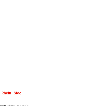
–Rhein–Sieg
nn-rhein-sieg.de